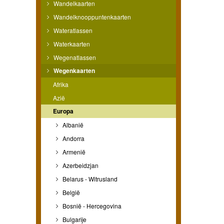
Wandelkaarten
Wandelknooppuntenkaarten
Wateratlassen
Waterkaarten
Wegenatlassen
Wegenkaarten
Afrika
Azië
Europa
Albanië
Andorra
Armenië
Azerbeidzjan
Belarus - Witrusland
België
Bosnië - Hercegovina
Bulgarije