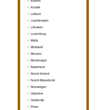
Kosovo
Kroatië
Letland
Liechtenstein
Litouwen
Luxemburg
Malta
Moldavië
Monaco
Montenegro
Nederland
Noord-Ierland
Noord-Macedonië
Noorwegen
Oekraïne
Oostenrijk
Polen