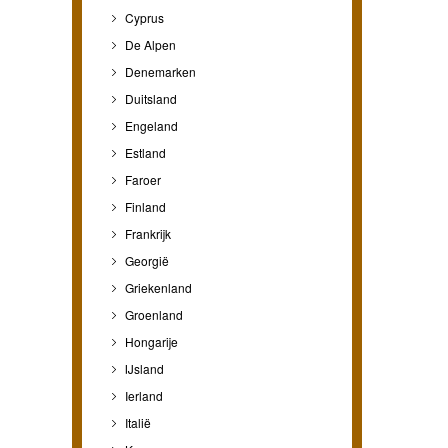
Cyprus
De Alpen
Denemarken
Duitsland
Engeland
Estland
Faroer
Finland
Frankrijk
Georgië
Griekenland
Groenland
Hongarije
IJsland
Ierland
Italië