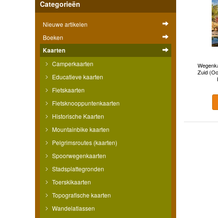
Categorieën
Nieuwe artikelen
Boeken
Kaarten
Camperkaarten
Wegenka
Zuid (Oo
Educatieve kaarten
Fietskaarten
Fietsknooppuntenkaarten
Historische Kaarten
Mountainbike kaarten
Pelgrimsroutes (kaarten)
Spoorwegenkaarten
Stadsplattegronden
Toerskikaarten
Topografische kaarten
Wandelatlassen