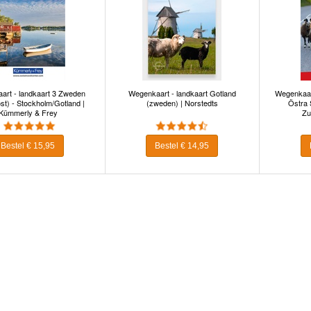
art - landkaart 3 Zweden
Wegenkaart - landkaart Gotland
Wegenkaart
st) - Stockholm/Gotland |
(zweden) | Norstedts
Östra 
Kümmerly & Frey
Zu
Bestel € 15,95
Bestel € 14,95