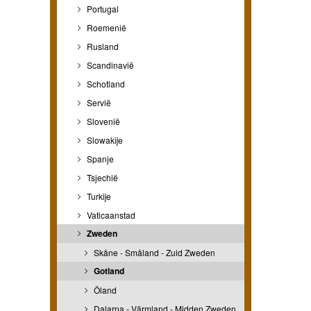
Portugal
Roemenië
Rusland
Scandinavië
Schotland
Servië
Slovenië
Slowakije
Spanje
Tsjechië
Turkije
Vaticaanstad
Zweden
Skåne - Småland - Zuid Zweden
Gotland
Öland
Dalarna - Värmland - Midden Zweden