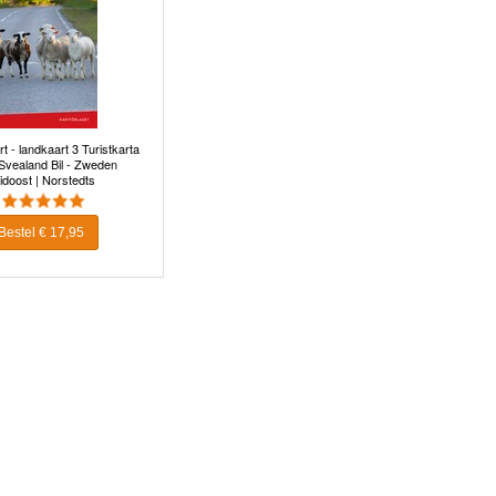
 - landkaart 3 Turistkarta
Svealand Bil - Zweden
idoost | Norstedts
Bestel € 17,95