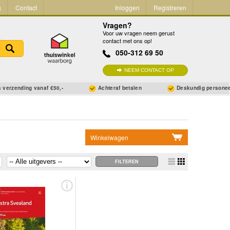
s
Contact
Inloggen
Registreren
Vragen?
Voor uw vragen neem gerust
contact met ons op!
050-312 69 50
NEEM CONTACT OP
 verzending vanaf €50,-
Achteraf betalen
Deskundig persone
Winkelwagen
Geen items in winkelwagen
Ga naar winkelwagen