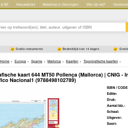
L & BE
Nieuwsbrief
Webshop in Groningen
Wie zijn wij?
Vacature
Gratis retourneren
Bedenktijd van 14 dagen
Gratis
Home
Europa
Spanje
Mallorca
Kaarten
Topografische kaarten
fische kaart 644 MT50 Pollença (Mallorca) | CNIG - In
ico Nacional1
(9788498102789)
ISBN / CODE
Editie:
Druk:
Aantal blz.:
Schaal:
Uitgever:
Soort: