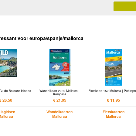
ressant voor europa/spanje/mallorca
Guide Balearic Islands
Wandelkaart 2230 Mallorca |
Fietskaart 152 Mallorca | Publicpr
Kompass
€ 26,50
€ 21,95
€ 11,95
isgidsen
Wandelkaarten
Fietskaarten
Mallorca
Mallorca
Mallorca