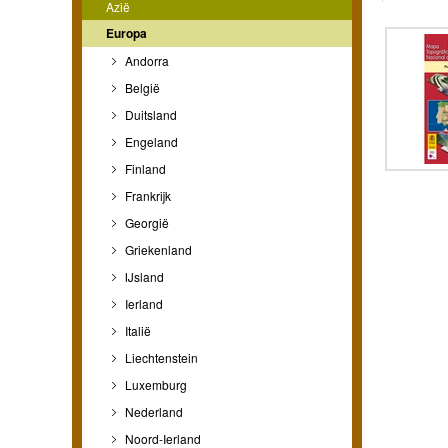
Azië
Europa
Andorra
België
Duitsland
Engeland
Finland
Frankrijk
Georgië
Griekenland
IJsland
Ierland
Italië
Liechtenstein
Luxemburg
Nederland
Noord-Ierland