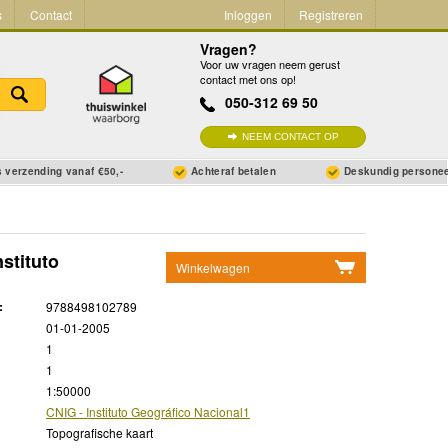
s
Contact
Inloggen
Registreren
Vragen?
Voor uw vragen neem gerust
contact met ons op!
050-312 69 50
NEEM CONTACT OP
 verzending vanaf €50,-
Achteraf betalen
Deskundig persone
stituto
Winkelwagen
Geen items in winkelwagen
:
9788498102789
Ga naar winkelwagen
01-01-2005
1
1
1:50000
CNIG - Instituto Geográfico Nacional1
Topografische kaart