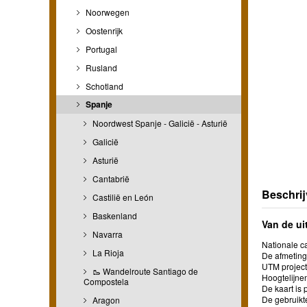
Noorwegen
Oostenrijk
Portugal
Rusland
Schotland
Spanje
Noordwest Spanje - Galicië - Asturië
Galicië
Asturië
Cantabrië
Beschrij
Castilië en León
Baskenland
Van de ui
Navarra
Nationale ca
La Rioja
De afmetinge
UTM project
🥾 Wandelroute Santiago de
Hoogtelijne
Compostela
De kaart is 
De gebruikt
Aragon