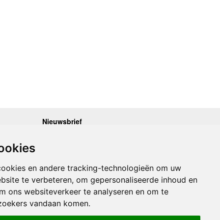
Nieuwsbrief
.30 - 17.00
Op de hoogte blijven van nieuwe reisgidsen,
travelgadgets en kaarten? Geef u op voor onze
.30 - 17.00
ookies
nieuwsbrief. U ontvangt de nieuwsbrief 1x per maand.
.30 - 17.00
.30 - 17.00
Bekijk hier onze laatste nieuwsbrief:
.30 - 17.00
cookies en andere tracking-technologieën om uw
Onze laatste Nieuwsbrief
bsite te verbeteren, om gepersonaliseerde inhoud en
om ons websiteverkeer te analyseren en om te
Inschrijven
zoekers vandaan komen.