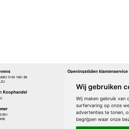
evens
Openingstijden klantenservice
RABO 0140 1961 88
Maandag
10.00 - 12.30 en 13
L2U
Dinsdag
10.00 - 12.30 en 13
Wij gebruiken c
Woensdag
10.00 - 12.30 en 13
n Koophandel
Donderdag
10.00 - 12.30 en 13
Vrijdag
10.00 - 12.30 en 13
40
Wij maken gebruik van 
Zaterdag
gesloten
surfervaring op onze we
Zondag
gesloten
mer
advertenties te tonen, 
3 B01
begrijpen waar onze be
 456