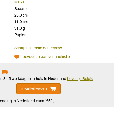
MT50
Spaans
26.0 cm
11.0 cm
31.0 g
Papier
-
Schrijf als eerste een review
Toevoegen aan verlanglijstje
in 3 - 5 werkdagen in huis in Nederland
Levertijd Belgie
In winkelwagen
ending in Nederland vanaf €50,-