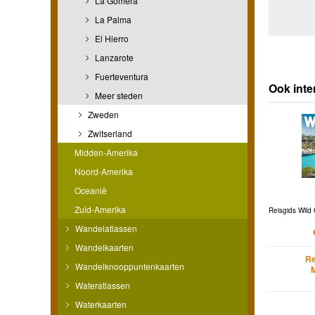
La Gomera
La Palma
El Hierro
Lanzarote
Fuerteventura
Ook inte
Meer steden
Zweden
Zwitserland
Midden-Amerika
Noord-Amerika
Oceanië
Zuid-Amerika
Reisgids Wild 
Wandelatlassen
Wandelkaarten
Re
Wandelknooppuntenkaarten
Wateratlassen
Waterkaarten