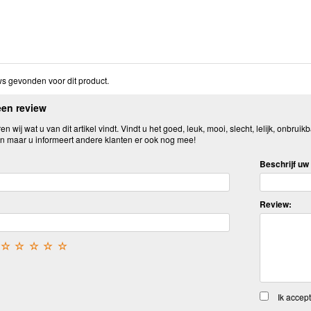
s gevonden voor dit product.
een review
n wij wat u van dit artikel vindt. Vindt u het goed, leuk, mooi, slecht, lelijk, onbruikb
n maar u informeert andere klanten er ook nog mee!
Beschrijf uw 
Review:
☆
☆
☆
☆
☆
Ik accep