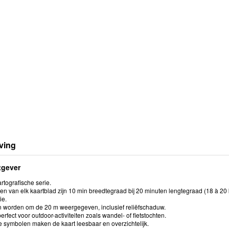
ving
tgever
rtografische serie.
n van elk kaartblad zijn 10 min breedtegraad bij 20 minuten lengtegraad (18 à 20 
ie.
n worden om de 20 m weergegeven, inclusief reliëfschaduw.
perfect voor outdoor-activiteiten zoals wandel- of fietstochten.
e symbolen maken de kaart leesbaar en overzichtelijk.