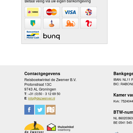
Betaal veilig via uw eigen bankomgeving
Contactgegevens
Bankgeg
Reisboekwinkel de Zwerver B.V.
IBAN: NL11 
BIC: RABON
Protonstraat 13C
9743 AL Groningen
: +31 (0)50 - 3 12 69 50
T
Kamer va
:
info@dezwerver.nl
E
Kvk: 752404
BTW-num
NL 86020363
BE 0541 545