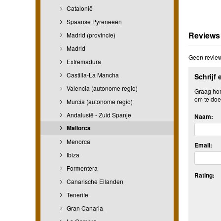
Catalonië
Spaanse Pyreneeën
Reviews
Madrid (provincie)
Madrid
Geen review
Extremadura
Castilla-La Mancha
Schrijf 
Valencia (autonome regio)
Graag hore
om te doe
Murcia (autonome regio)
Andalusië - Zuid Spanje
Naam:
Mallorca
Menorca
Email:
Ibiza
Formentera
Rating:
Canarische Eilanden
Tenerife
Gran Canaria