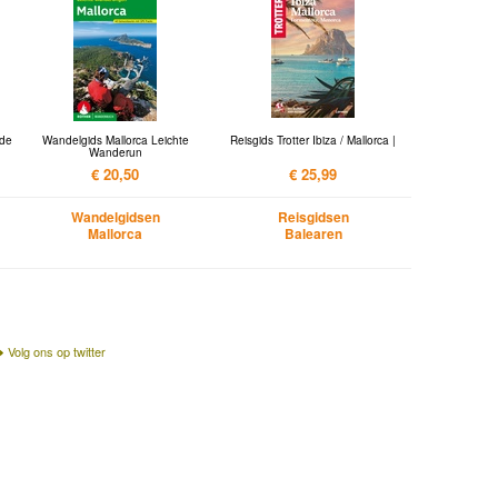
 de
Wandelgids Mallorca Leichte
Reisgids Trotter Ibiza / Mallorca |
Wanderun
€ 20,50
€ 25,99
Wandelgidsen
Reisgidsen
Mallorca
Balearen
Volg ons op twitter