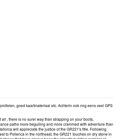
profielen, goed kaartmateriaal etc. Achterin ook nog eens veel GPS
all , there is no surer way than strapping on your boots,
istance paths more beguiling and more crammed with adventure than
rca will appreciate the justice of the GR221's title. Following
est to Pollenca in the northeast, the GR221 touches on dry stone in
red stones that have always been the island's building material of