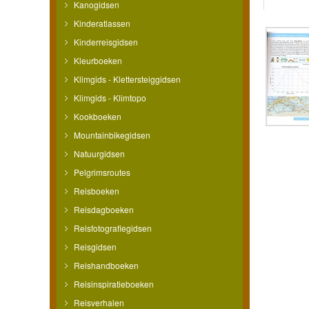
Kanogidsen
Kinderatlassen
Kinderreisgidsen
Kleurboeken
Klimgids - Klettersteiggidsen
Klimgids - Klimtopo
Kookboeken
Mountainbikegidsen
Natuurgidsen
Pelgrimsroutes
Reisboeken
Reisdagboeken
Reisfotografiegidsen
Reisgidsen
Reishandboeken
Reisinspiratieboeken
Reisverhalen