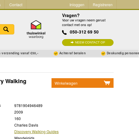
s
Contact
Inloggen
Registreren
Vragen?
Voor uw vragen neem gerust
contact met ons op!
050-312 69 50
NEEM CONTACT OP
 verzending vanaf €50,-
Achteraf betalen
Deskundig persone
ry Walking
Winkelwagen
Geen items in winkelwagen
Ga naar winkelwagen
:
9781904946489
2009
160
Charles Davis
Discovery Walking Guides
Wandelgids