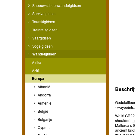
Sneeuwschoenwandelgidsen
Survivalgidsen
Tourskigidsen
Treinreisgidsen
Vaargidsen
Vogelgidsen
Wandelgidsen
Afrika
Azië
Europa
Albanië
Beschrij
Andorra
Gedetaillee
Armenië
- waypoints.
België
Walk! GR221 
Bulgarije
shouldering
Mallorca s G
Cyprus
ancient brid
its every ma