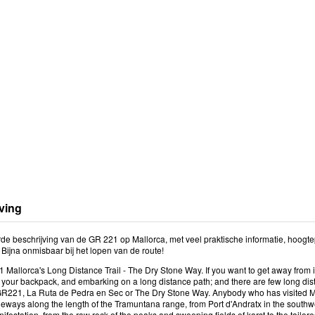
ving
rde beschrijving van de GR 221 op Mallorca, met veel praktische informatie, hoogte
 Bijna onmisbaar bij het lopen van de route!
Mallorca's Long Distance Trail - The Dry Stone Way. If you want to get away from it 
 your backpack, and embarking on a long distance path; and there are few long d
R221, La Ruta de Pedra en Sec or The Dry Stone Way. Anybody who has visited Mallo
leways along the length of the Tramuntana range, from Port d'Andratx in the southw
nifestation, from the raw rock of the peaks and sweeping fields of karst to the tailo