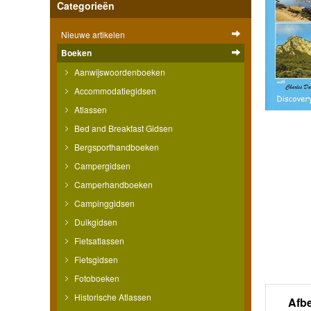
Categorieën
Nieuwe artikelen
Boeken
Aanwijswoordenboeken
Accommodatiegidsen
Atlassen
Bed and Breakfast Gidsen
Bergsporthandboeken
Campergidsen
Camperhandboeken
Campinggidsen
Duikgidsen
Fietsatlassen
Fietsgidsen
Fotoboeken
Historische Atlassen
Afb