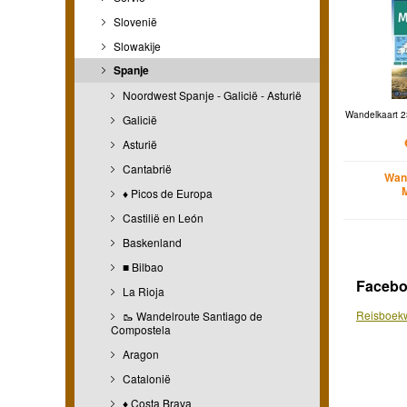
Slovenië
Slowakije
Spanje
Noordwest Spanje - Galicië - Asturië
Wandelkaart 2
Galicië
Asturië
Cantabrië
Wan
♦ Picos de Europa
Castilië en León
Baskenland
■ Bilbao
Faceb
La Rioja
Reisboekw
🥾 Wandelroute Santiago de
Compostela
Aragon
Catalonië
♦ Costa Brava