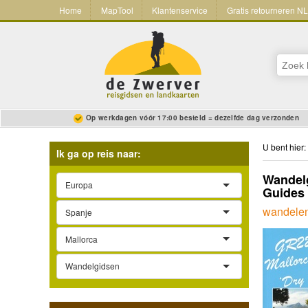
Home
MapTool
Klantenservice
Gratis retourneren N
Op werkdagen vóór 17:00 besteld = dezelfde dag verzonden
U bent hier:
Ik ga op reis naar:
Wandelg
Europa
Guides
wandelen
Spanje
Mallorca
Wandelgidsen