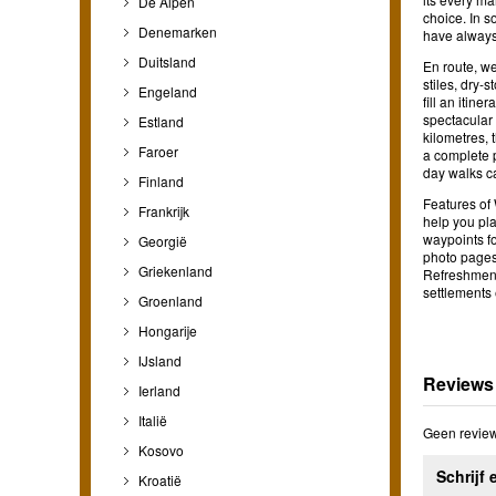
De Alpen
choice. In s
Denemarken
have always
Duitsland
En route, we
stiles, dry-
Engeland
fill an itin
spectacular 
Estland
kilometres, 
Faroer
a complete p
day walks ca
Finland
Features of 
Frankrijk
help you pla
waypoints fo
Georgië
photo pages 
Griekenland
Refreshments
settlements 
Groenland
Hongarije
IJsland
Reviews
Ierland
Italië
Geen review
Kosovo
Schrijf 
Kroatië