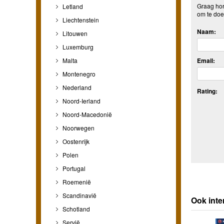
Graag hore
Letland
om te doe
Liechtenstein
Naam:
Litouwen
Luxemburg
Malta
Email:
Montenegro
Nederland
Rating:
Noord-Ierland
Noord-Macedonië
Noorwegen
Oostenrijk
Polen
Portugal
Roemenië
Scandinavië
Ook inte
Schotland
Servië