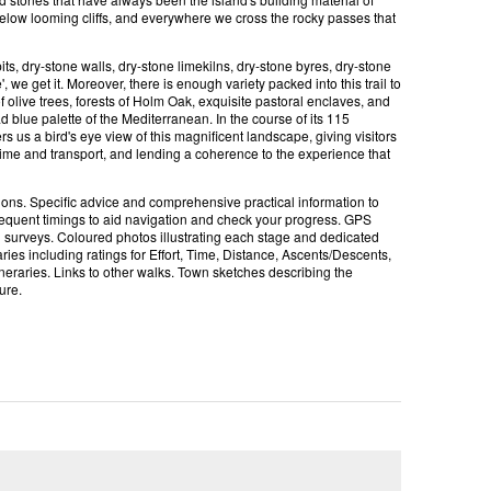
below looming cliffs, and everywhere we cross the rocky passes that
ts, dry-stone walls, dry-stone limekilns, dry-stone byres, dry-stone
, we get it. Moreover, there is enough variety packed into this trail to
 of olive trees, forests of Holm Oak, exquisite pastoral enclaves, and
ad blue palette of the Mediterranean. In the course of its 115
s us a bird's eye view of this magnificent landscape, giving visitors
 time and transport, and lending a coherence to the experience that
ions. Specific advice and comprehensive practical information to
 frequent timings to aid navigation and check your progress. GPS
n surveys. Coloured photos illustrating each stage and dedicated
es including ratings for Effort, Time, Distance, Ascents/Descents,
ineraries. Links to other walks. Town sketches describing the
ure.