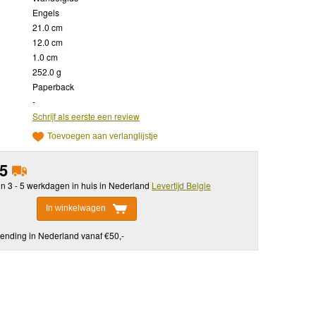
Engels
21.0 cm
12.0 cm
1.0 cm
252.0 g
Paperback
-
Schrijf als eerste een review
Toevoegen aan verlanglijstje
95
in 3 - 5 werkdagen in huis in Nederland
Levertijd Belgie
In winkelwagen
ending in Nederland vanaf €50,-