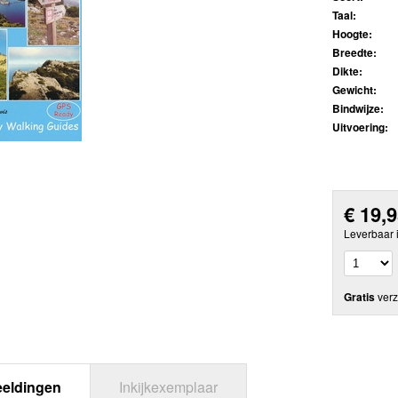
Taal:
Hoogte:
Breedte:
Dikte:
Gewicht:
Bindwijze:
Uitvoering:
€
19,
Leverbaar 
Gratis
verz
eeldingen
Inkijkexemplaar