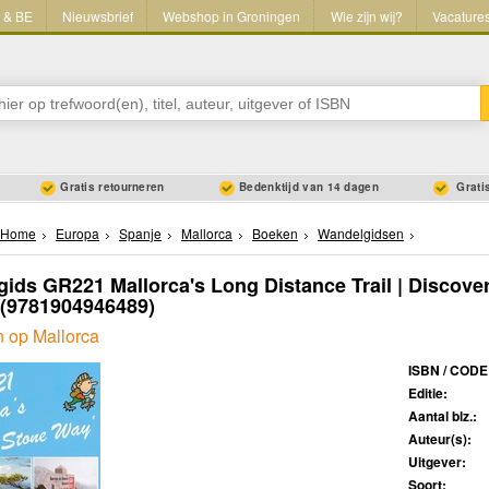
L & BE
Nieuwsbrief
Webshop in Groningen
Wie zijn wij?
Vacature
Gratis retourneren
Bedenktijd van 14 dagen
Gratis
Home
Europa
Spanje
Mallorca
Boeken
Wandelgidsen
ids GR221 Mallorca's Long Distance Trail | Discove
(9781904946489)
 op Mallorca
ISBN / CODE
Editie:
Aantal blz.:
Auteur(s):
Uitgever:
Soort: