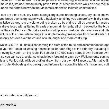
ome cases, we use immaculately paved trails, at other times we walk on bare rock 
 been the portals between the Mallorca's otherwise isolated communities.
 see dry-stone huts, dry-stone springs, dry-stone threshing circles, dry-stone snowpi
stone bread ovens, dry-stone wells ...basically, anything you can prefix with 'dry-stone'
erary twice as long, the dry stone being broken up by plains of citrus groves, terraces
valleys laced with glittering threads of mountain torrents, all of it backed by the bro
the Ruta de Pedra en Sec takes walkers into places most tourists never see and offer
icture of the Tramuntana range in a single holiday, freeing one from constraints of
n only achieve over the course of a far longer and more costly trip.
Walk! GR221: Full details concerning the state of the route and accommodation opt
n your trip. Detailed walking descriptions for each stage of the itinerary, including
r every key point on the route. Full colour 1:40,000 scale maps drawn from our ow
so you can see at a glance what to look forward to each day. Walking route summari
 and Vertigo risk. Altitude profiles drawn from our own GPS records. Alternative it
en route. Gobbets giving background information about the island's history and cult
s gevonden voor dit product.
een review