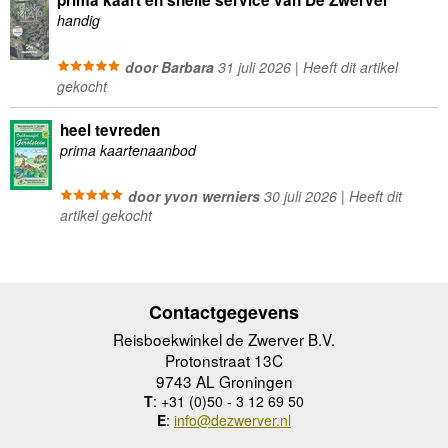
prima kaart en snelle service van De Zwerver
handig
door Barbara
31 juli 2026 | Heeft dit artikel
gekocht
heel tevreden
prima kaartenaanbod
door yvon werniers
30 juli 2026 | Heeft dit
artikel gekocht
Contactgegevens
Reisboekwinkel de Zwerver B.V.
Protonstraat 13C
9743 AL Groningen
T
: +31 (0)50 - 3 12 69 50
E
:
info@dezwerver.nl