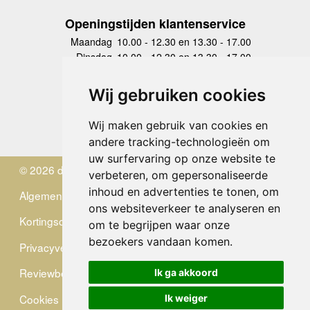
Openingstijden klantenservice
Maandag
10.00 - 12.30 en 13.30 - 17.00
Dinsdag
10.00 - 12.30 en 13.30 - 17.00
Woensdag
10.00 - 12.30 en 13.30 - 17.00
Donderdag
10.00 - 12.30 en 13.30 - 17.00
Wij gebruiken cookies
Vrijdag
10.00 - 12.30 en 13.30 - 17.00
Zaterdag
gesloten
Wij maken gebruik van cookies en
Zondag
gesloten
andere tracking-technologieën om
uw surfervaring op onze website te
© 2026 de Zwerver
verbeteren, om gepersonaliseerde
inhoud en advertenties te tonen, om
Algemene Voorwaarden
ons websiteverkeer te analyseren en
Kortingscode
om te begrijpen waar onze
bezoekers vandaan komen.
Privacyverklaring
Reviewbeleid
Ik ga akkoord
Cookies
Ik weiger