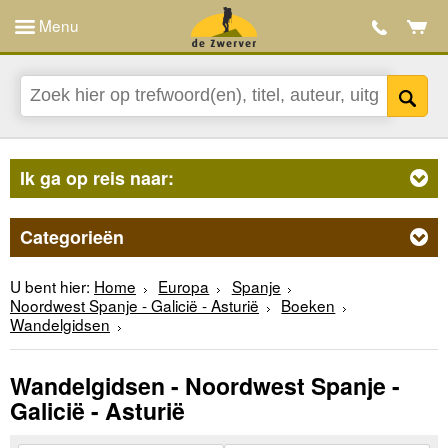
Menu
Ik ga op reis naar:
Categorieën
U bent hier:
Home
Europa
Spanje
Noordwest Spanje - Galicië - Asturië
Boeken
Wandelgidsen
Wandelgidsen - Noordwest Spanje -
Galicië - Asturië