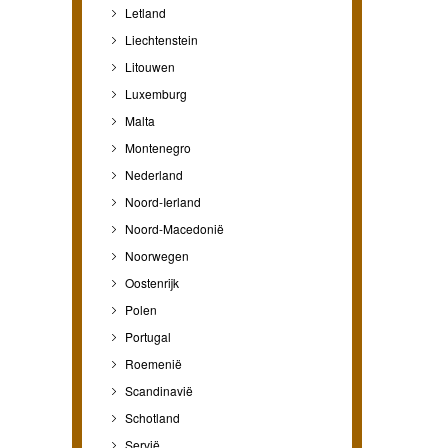
Letland
Liechtenstein
Litouwen
Luxemburg
Malta
Montenegro
Nederland
Noord-Ierland
Noord-Macedonië
Noorwegen
Oostenrijk
Polen
Portugal
Roemenië
Scandinavië
Schotland
Servië