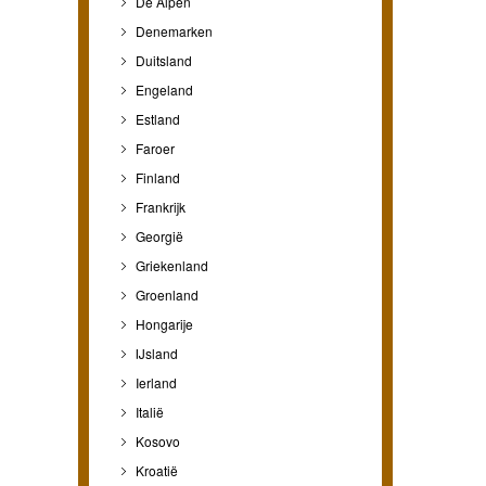
De Alpen
Denemarken
Duitsland
Engeland
Estland
Faroer
Finland
Frankrijk
Georgië
Griekenland
Groenland
Hongarije
IJsland
Ierland
Italië
Kosovo
Kroatië