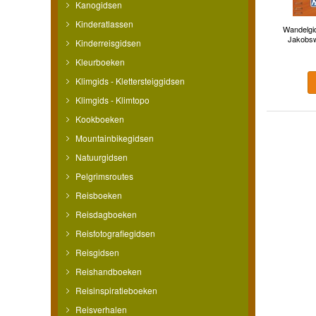
Kanogidsen
Kinderatlassen
Wandelgid
Jakobsw
Kinderreisgidsen
Kleurboeken
Klimgids - Klettersteiggidsen
Klimgids - Klimtopo
Kookboeken
Mountainbikegidsen
Natuurgidsen
Pelgrimsroutes
Reisboeken
Reisdagboeken
Reisfotografiegidsen
Reisgidsen
Reishandboeken
Reisinspiratieboeken
Reisverhalen