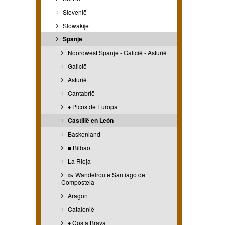
Slovenië
Slowakije
Spanje
Noordwest Spanje - Galicië - Asturië
Galicië
Asturië
Cantabrië
♦ Picos de Europa
Castilië en León
Baskenland
■ Bilbao
La Rioja
🥾 Wandelroute Santiago de
Compostela
Aragon
Catalonië
♦ Costa Brava