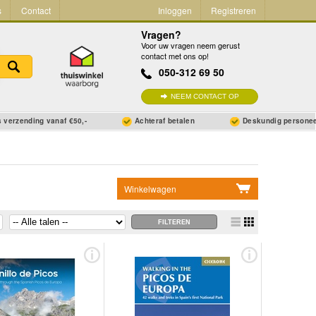
s
Contact
Inloggen
Registreren
Vragen?
Voor uw vragen neem gerust
contact met ons op!
050-312 69 50
NEEM CONTACT OP
 verzending vanaf €50,-
Achteraf betalen
Deskundig persone
Winkelwagen
Geen items in winkelwagen
Ga naar winkelwagen