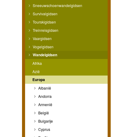
Sneeuwschoenwandelgidsen
Survivalgidsen
Tourskigidsen
Treinreisgidsen
Vaargidsen
Vogelgidsen
Wandelgidsen
Afrika
Azië
Europa
Albanië
Andorra
Armenië
België
Bulgarije
Cyprus