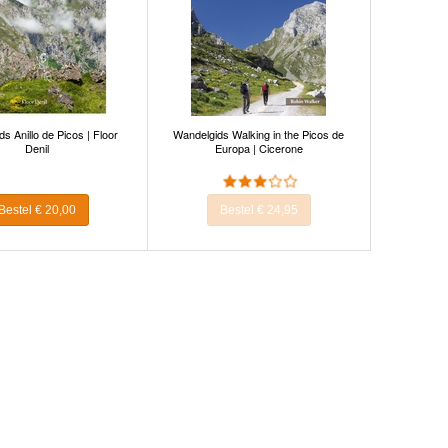
s Anillo de Picos | Floor
Wandelgids Walking in the Picos de
Denil
Europa | Cicerone
Bestel € 20,00
Bestel € 24,95