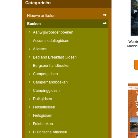
Categorieën
Nieuwe artikelen
Boeken
Aanwijswoordenboeken
Accommodatiegidsen
Wande
Madrid:
Atlassen
Bed and Breakfast Gidsen
Bergsporthandboeken
Campergidsen
Camperhandboeken
Campinggidsen
Duikgidsen
Fietsatlassen
Fietsgidsen
Fotoboeken
Historische Atlassen