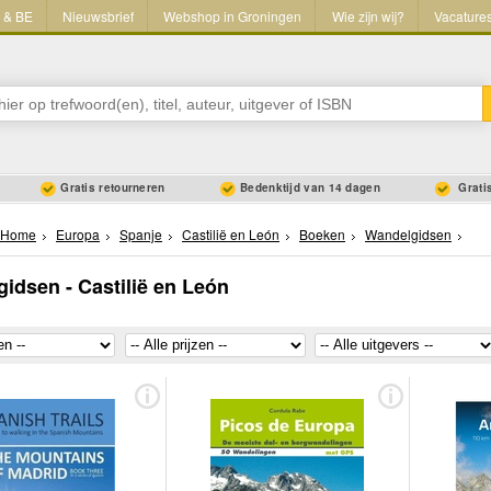
L & BE
Nieuwsbrief
Webshop in Groningen
Wie zijn wij?
Vacature
Gratis retourneren
Bedenktijd van 14 dagen
Gratis
Home
Europa
Spanje
Castilië en León
Boeken
Wandelgidsen
idsen - Castilië en León