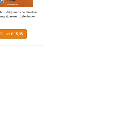
s - Pelgrimsroute Hikeline
eg Spanien | Esterbauer
Bestel € 15,95