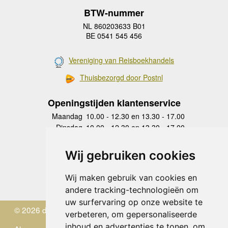
BTW-nummer
NL 860203633 B01
BE 0541 545 456
Vereniging van Reisboekhandels
Thuisbezorgd door Postnl
Openingstijden klantenservice
Maandag
10.00 - 12.30 en 13.30 - 17.00
Dinsdag
10.00 - 12.30 en 13.30 - 17.00
Woensdag
10.00 - 12.30 en 13.30 - 17.00
Donderdag
10.00 - 12.30 en 13.30 - 17.00
Wij gebruiken cookies
Vrijdag
10.00 - 12.30 en 13.30 - 17.00
Zaterdag
gesloten
Wij maken gebruik van cookies en
Zondag
gesloten
andere tracking-technologieën om
uw surfervaring op onze website te
© 2026 de Zwerver
verbeteren, om gepersonaliseerde
inhoud en advertenties te tonen, om