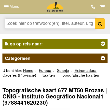
Menu
Ik ga op reis naar:
Categorieën
U bent hier:
Home
Europa
Spanje
Extremadura
Cáceres (Provincie)
Kaarten
Topografische kaarten
Topografische kaart 677 MT50 Brozas |
CNIG - Instituto Geográfico Nacional1
(9788441620230)