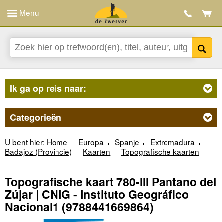
Menu
Ik ga op reis naar:
Categorieën
U bent hier:
Home
Europa
Spanje
Extremadura
Badajoz (Provincie)
Kaarten
Topografische kaarten
Topografische kaart 780-III Pantano del
Zújar | CNIG - Instituto Geográfico
Nacional1
(9788441669864)