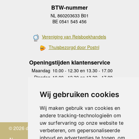
BTW-nummer
NL 860203633 B01
BE 0541 545 456
Vereniging van Reisboekhandels
Thuisbezorgd door Postnl
Openingstijden klantenservice
Maandag
10.00 - 12.30 en 13.30 - 17.00
Dinsdag
10.00 - 12.30 en 13.30 - 17.00
Woensdag
10.00 - 12.30 en 13.30 - 17.00
Donderdag
10.00 - 12.30 en 13.30 - 17.00
Wij gebruiken cookies
Vrijdag
10.00 - 12.30 en 13.30 - 17.00
Zaterdag
gesloten
Wij maken gebruik van cookies en
Zondag
gesloten
andere tracking-technologieën om
uw surfervaring op onze website te
© 2026 de Zwerver
verbeteren, om gepersonaliseerde
inhoud en advertenties te tonen, om