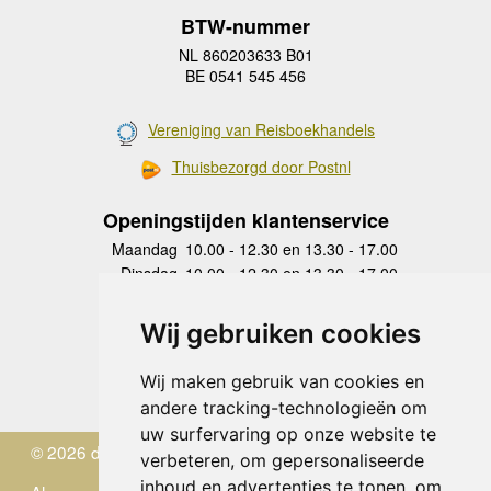
BTW-nummer
NL 860203633 B01
BE 0541 545 456
Vereniging van Reisboekhandels
Thuisbezorgd door Postnl
Openingstijden klantenservice
Maandag
10.00 - 12.30 en 13.30 - 17.00
Dinsdag
10.00 - 12.30 en 13.30 - 17.00
Woensdag
10.00 - 12.30 en 13.30 - 17.00
Donderdag
10.00 - 12.30 en 13.30 - 17.00
Wij gebruiken cookies
Vrijdag
10.00 - 12.30 en 13.30 - 17.00
Zaterdag
gesloten
Wij maken gebruik van cookies en
Zondag
gesloten
andere tracking-technologieën om
uw surfervaring op onze website te
© 2026 de Zwerver
verbeteren, om gepersonaliseerde
inhoud en advertenties te tonen, om