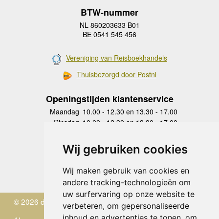
BTW-nummer
NL 860203633 B01
BE 0541 545 456
Vereniging van Reisboekhandels
Thuisbezorgd door Postnl
Openingstijden klantenservice
Maandag
10.00 - 12.30 en 13.30 - 17.00
Dinsdag
10.00 - 12.30 en 13.30 - 17.00
Woensdag
10.00 - 12.30 en 13.30 - 17.00
Donderdag
10.00 - 12.30 en 13.30 - 17.00
Wij gebruiken cookies
Vrijdag
10.00 - 12.30 en 13.30 - 17.00
Zaterdag
gesloten
Wij maken gebruik van cookies en
Zondag
gesloten
andere tracking-technologieën om
uw surfervaring op onze website te
© 2026 de Zwerver
verbeteren, om gepersonaliseerde
inhoud en advertenties te tonen, om