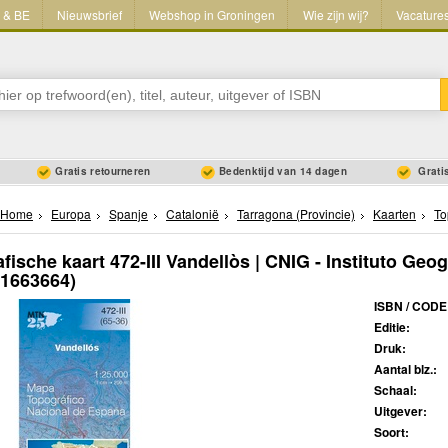
L & BE
Nieuwsbrief
Webshop in Groningen
Wie zijn wij?
Vacature
Gratis retourneren
Bedenktijd van 14 dagen
Gratis
Home
Europa
Spanje
Catalonië
Tarragona (Provincie)
Kaarten
To
fische kaart 472-III Vandellòs | CNIG - Instituto Geo
41663664)
ISBN / CODE
Editie:
Druk:
Aantal blz.:
Schaal:
Uitgever:
Soort: