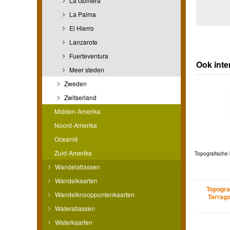
La Gomera
La Palma
El Hierro
Lanzarote
Fuerteventura
Ook inte
Meer steden
Zweden
Zwitserland
Midden-Amerika
Noord-Amerika
Oceanië
Zuid-Amerika
Topografische 
Wandelatlassen
Wandelkaarten
Topogra
Wandelknooppuntenkaarten
Tarrago
Wateratlassen
Waterkaarten