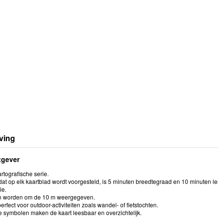
ving
tgever
rtografische serie.
at op elk kaartblad wordt voorgesteld, is 5 minuten breedtegraad en 10 minuten le
ie.
en worden om de 10 m weergegeven.
perfect voor outdoor-activiteiten zoals wandel- of fietstochten.
e symbolen maken de kaart leesbaar en overzichtelijk.