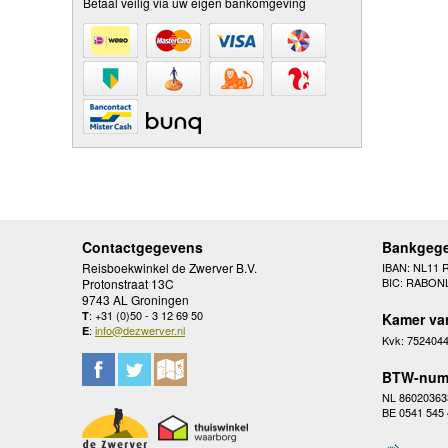
Betaal veilig via uw eigen bankomgeving
Contactgegevens
Bankgeg
Reisboekwinkel de Zwerver B.V.
IBAN: NL11 
BIC: RABON
Protonstraat 13C
9743 AL Groningen
: +31 (0)50 - 3 12 69 50
T
Kamer va
:
info@dezwerver.nl
E
Kvk: 752404
BTW-num
NL 86020363
BE 0541 545