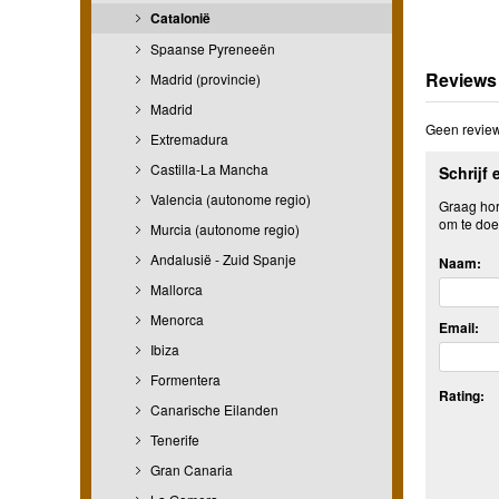
Catalonië
Spaanse Pyreneeën
Reviews
Madrid (provincie)
Madrid
Geen review
Extremadura
Castilla-La Mancha
Schrijf 
Valencia (autonome regio)
Graag hore
om te doe
Murcia (autonome regio)
Andalusië - Zuid Spanje
Naam:
Mallorca
Menorca
Email:
Ibiza
Formentera
Rating:
Canarische Eilanden
Tenerife
Gran Canaria