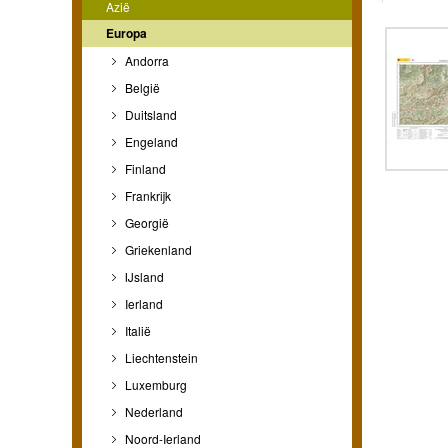
Azië
Europa
Andorra
België
Duitsland
Engeland
Finland
Frankrijk
Georgië
Griekenland
IJsland
Ierland
Italië
Liechtenstein
Luxemburg
Nederland
Noord-Ierland