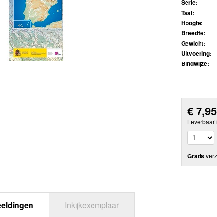
Serie:
Taal:
Hoogte:
Breedte:
Gewicht:
Uitvoering:
Bindwijze:
€
7,95
Leverbaar 
Gratis
verz
eeldingen
Inkijkexemplaar