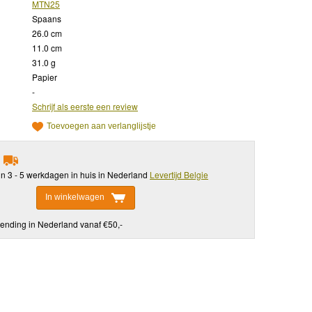
MTN25
Spaans
26.0 cm
11.0 cm
31.0 g
Papier
-
Schrijf als eerste een review
Toevoegen aan verlanglijstje
in 3 - 5 werkdagen in huis in Nederland
Levertijd Belgie
In winkelwagen
ending in Nederland vanaf €50,-