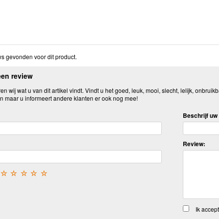
s gevonden voor dit product.
een review
n wij wat u van dit artikel vindt. Vindt u het goed, leuk, mooi, slecht, lelijk, onbruikb
n maar u informeert andere klanten er ook nog mee!
Beschrijf uw 
Review:
☆
☆
☆
☆
☆
Ik accep