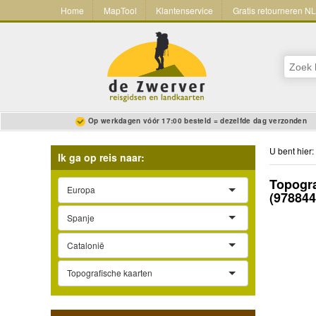
Home
MapTool
Klantenservice
Gratis retourneren N
Op werkdagen vóór 17:00 besteld = dezelfde dag verzonden
U bent hier:
Ik ga op reis naar:
Topogra
Europa
(97884
Spanje
Catalonië
Topografische kaarten