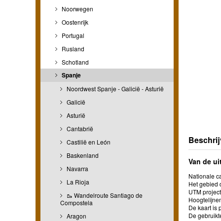
Noorwegen
Oostenrijk
Portugal
Rusland
Schotland
Spanje
Noordwest Spanje - Galicië - Asturië
Galicië
Asturië
Cantabrië
Beschrij
Castilië en León
Baskenland
Van de ui
Navarra
Nationale ca
La Rioja
Het gebied d
UTM project
🥾 Wandelroute Santiago de
Hoogtelijn
Compostela
De kaart is 
De gebruikt
Aragon