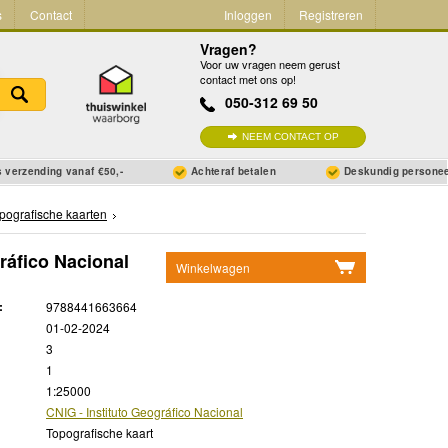
s
Contact
Inloggen
Registreren
Vragen?
Voor uw vragen neem gerust
contact met ons op!
050-312 69 50
NEEM CONTACT OP
 verzending vanaf €50,-
Achteraf betalen
Deskundig persone
pografische kaarten
gráfico Nacional
Winkelwagen
Geen items in winkelwagen
:
9788441663664
Ga naar winkelwagen
01-02-2024
3
1
1:25000
CNIG - Instituto Geográfico Nacional
Topografische kaart