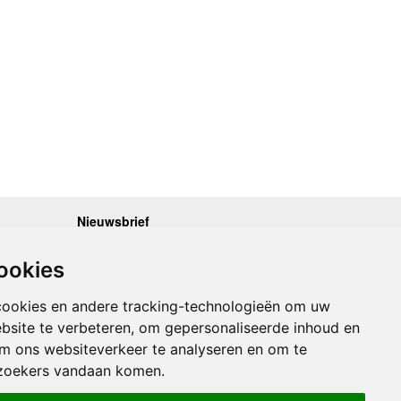
Nieuwsbrief
.30 - 17.00
Op de hoogte blijven van nieuwe reisgidsen,
travelgadgets en kaarten? Geef u op voor onze
.30 - 17.00
ookies
nieuwsbrief. U ontvangt de nieuwsbrief 1x per maand.
.30 - 17.00
.30 - 17.00
Bekijk hier onze laatste nieuwsbrief:
.30 - 17.00
cookies en andere tracking-technologieën om uw
Onze laatste Nieuwsbrief
bsite te verbeteren, om gepersonaliseerde inhoud en
om ons websiteverkeer te analyseren en om te
Inschrijven
zoekers vandaan komen.