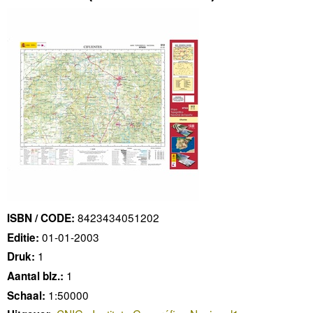
8423434051202
ISBN / CODE:
01-01-2003
Editie:
1
Druk:
1
Aantal blz.:
1:50000
Schaal: