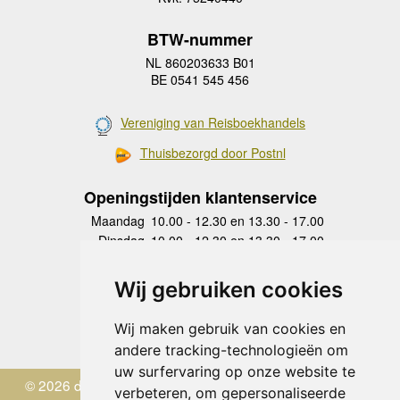
BTW-nummer
NL 860203633 B01
BE 0541 545 456
Vereniging van Reisboekhandels
Thuisbezorgd door Postnl
Openingstijden klantenservice
Maandag
10.00 - 12.30 en 13.30 - 17.00
Dinsdag
10.00 - 12.30 en 13.30 - 17.00
Woensdag
10.00 - 12.30 en 13.30 - 17.00
Donderdag
10.00 - 12.30 en 13.30 - 17.00
Wij gebruiken cookies
Vrijdag
10.00 - 12.30 en 13.30 - 17.00
Zaterdag
gesloten
Wij maken gebruik van cookies en
Zondag
gesloten
andere tracking-technologieën om
uw surfervaring op onze website te
© 2026 de Zwerver
verbeteren, om gepersonaliseerde