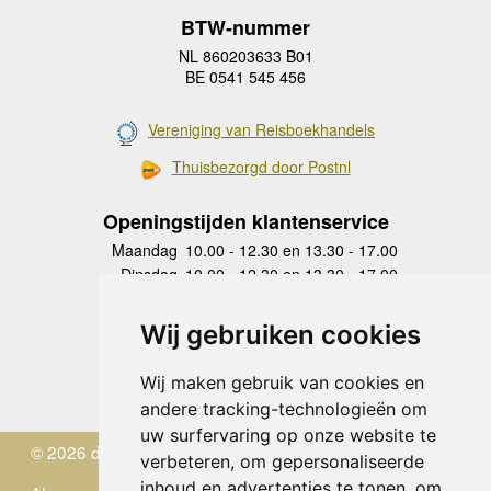
BTW-nummer
NL 860203633 B01
BE 0541 545 456
Vereniging van Reisboekhandels
Thuisbezorgd door Postnl
Openingstijden klantenservice
Maandag
10.00 - 12.30 en 13.30 - 17.00
Dinsdag
10.00 - 12.30 en 13.30 - 17.00
Woensdag
10.00 - 12.30 en 13.30 - 17.00
Donderdag
10.00 - 12.30 en 13.30 - 17.00
Wij gebruiken cookies
Vrijdag
10.00 - 12.30 en 13.30 - 17.00
Zaterdag
gesloten
Wij maken gebruik van cookies en
Zondag
gesloten
andere tracking-technologieën om
uw surfervaring op onze website te
© 2026 de Zwerver
verbeteren, om gepersonaliseerde
inhoud en advertenties te tonen, om