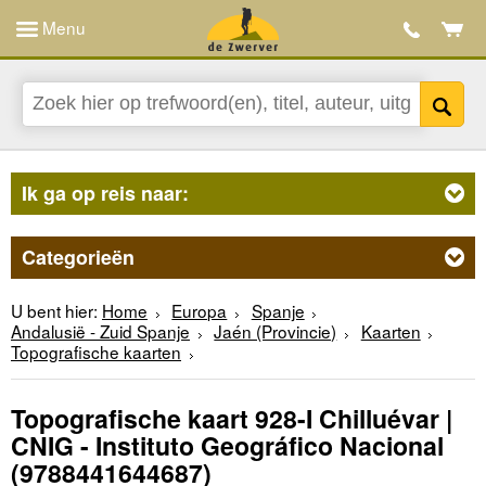
Menu
Ik ga op reis naar:
Categorieën
U bent hier:
Home
Europa
Spanje
Andalusië - Zuid Spanje
Jaén (Provincie)
Kaarten
Topografische kaarten
Topografische kaart 928-I Chilluévar |
CNIG - Instituto Geográfico Nacional
(9788441644687)