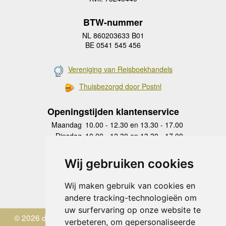
BTW-nummer
NL 860203633 B01
BE 0541 545 456
Vereniging van Reisboekhandels
Thuisbezorgd door Postnl
Openingstijden klantenservice
Maandag
10.00 - 12.30 en 13.30 - 17.00
Dinsdag
10.00 - 12.30 en 13.30 - 17.00
Woensdag
10.00 - 12.30 en 13.30 - 17.00
Donderdag
10.00 - 12.30 en 13.30 - 17.00
Wij gebruiken cookies
Vrijdag
10.00 - 12.30 en 13.30 - 17.00
Zaterdag
gesloten
Wij maken gebruik van cookies en
Zondag
gesloten
andere tracking-technologieën om
uw surfervaring op onze website te
© 2026 de Zwerver
verbeteren, om gepersonaliseerde