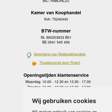
BIC: RABONL2U
Kamer van Koophandel
Kvk: 75240440
BTW-nummer
NL 860203633 B01
BE 0541 545 456
Vereniging van Reisboekhandels
Thuisbezorgd door Postnl
Openingstijden klantenservice
Maandag
10.00 - 12.30 en 13.30 - 17.00
Dinsdag
10.00 - 12.30 en 13.30 - 17.00
Woensdag
10.00 - 12.30 en 13.30 - 17.00
Donderdag
10.00 - 12.30 en 13.30 - 17.00
Wij gebruiken cookies
Vrijdag
10.00 - 12.30 en 13.30 - 17.00
Zaterdag
gesloten
Wij maken gebruik van cookies en