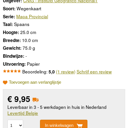
CNIG - Instituto Geográfico Nacional1
Uitgever:
Wegenkaart
Soort:
Mapa Provincial
Serie:
Spaans
Taal:
25.0 cm
Hoogte:
10.0 cm
Breedte:
75.0 g
Gewicht:
-
Bindwijze:
Papier
Uitvoering:
Beoordeling:
(1 review)
Schrijf een review
5,0
Toevoegen aan verlanglijstje
€
9,95
Leverbaar in 3 - 5 werkdagen in huis in Nederland
Levertijd Belgie
In winkelwagen