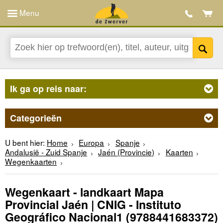
Menu
Ik ga op reis naar:
Categorieën
U bent hier:
Home
Europa
Spanje
Andalusië - Zuid Spanje
Jaén (Provincie)
Kaarten
Wegenkaarten
Wegenkaart - landkaart Mapa
Provincial Jaén | CNIG - Instituto
Geográfico Nacional1
(9788441683372)