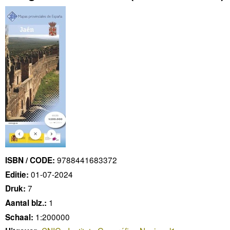
9788441683372
ISBN / CODE:
01-07-2024
Editie:
7
Druk:
1
Aantal blz.:
1:200000
Schaal: