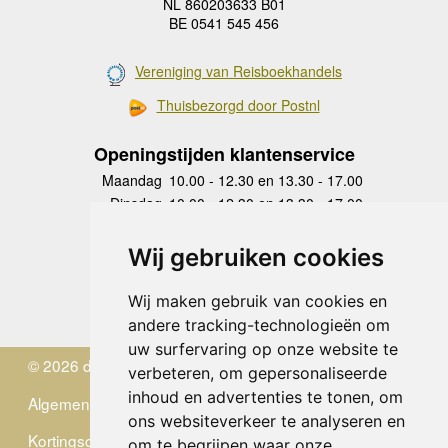
NL 860203633 B01
BE 0541 545 456
Vereniging van Reisboekhandels
Thuisbezorgd door Postnl
Openingstijden klantenservice
Maandag
10.00 - 12.30 en 13.30 - 17.00
Dinsdag
10.00 - 12.30 en 13.30 - 17.00
Woensdag
10.00 - 12.30 en 13.30 - 17.00
Donderdag
10.00 - 12.30 en 13.30 - 17.00
Wij gebruiken cookies
Vrijdag
10.00 - 12.30 en 13.30 - 17.00
Zaterdag
gesloten
Wij maken gebruik van cookies en
Zondag
gesloten
andere tracking-technologieën om
uw surfervaring op onze website te
© 2026 de Zwerver
verbeteren, om gepersonaliseerde
inhoud en advertenties te tonen, om
Algemene Voorwaarden
ons websiteverkeer te analyseren en
Kortingscode
om te begrijpen waar onze