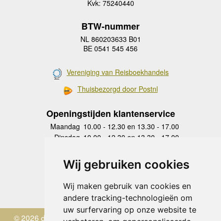
Kvk: 75240440
BTW-nummer
NL 860203633 B01
BE 0541 545 456
Vereniging van Reisboekhandels
Thuisbezorgd door Postnl
Openingstijden klantenservice
Maandag
10.00 - 12.30 en 13.30 - 17.00
Dinsdag
10.00 - 12.30 en 13.30 - 17.00
Woensdag
10.00 - 12.30 en 13.30 - 17.00
Donderdag
10.00 - 12.30 en 13.30 - 17.00
Wij gebruiken cookies
Vrijdag
10.00 - 12.30 en 13.30 - 17.00
Zaterdag
gesloten
Wij maken gebruik van cookies en
Zondag
gesloten
andere tracking-technologieën om
uw surfervaring op onze website te
© 2026 de Zwerver