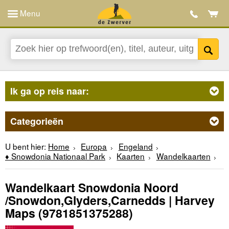
Menu
Ik ga op reis naar:
Categorieën
U bent hier:
Home
Europa
Engeland
♦ Snowdonia Nationaal Park
Kaarten
Wandelkaarten
Wandelkaart Snowdonia Noord
/Snowdon,Glyders,Carnedds | Harvey
Maps
(9781851375288)