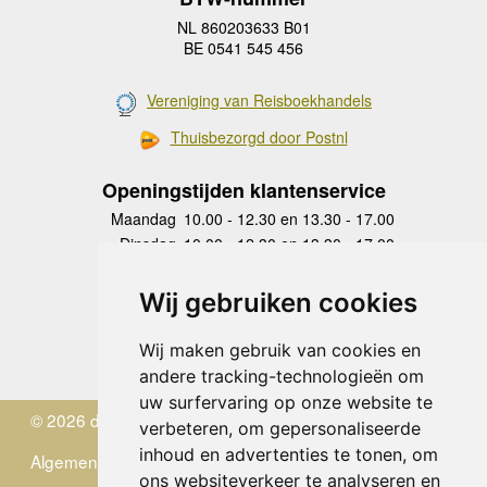
NL 860203633 B01
BE 0541 545 456
Vereniging van Reisboekhandels
Thuisbezorgd door Postnl
Openingstijden klantenservice
Maandag
10.00 - 12.30 en 13.30 - 17.00
Dinsdag
10.00 - 12.30 en 13.30 - 17.00
Woensdag
10.00 - 12.30 en 13.30 - 17.00
Donderdag
10.00 - 12.30 en 13.30 - 17.00
Wij gebruiken cookies
Vrijdag
10.00 - 12.30 en 13.30 - 17.00
Zaterdag
gesloten
Wij maken gebruik van cookies en
Zondag
gesloten
andere tracking-technologieën om
uw surfervaring op onze website te
© 2026 de Zwerver
verbeteren, om gepersonaliseerde
inhoud en advertenties te tonen, om
Algemene Voorwaarden
ons websiteverkeer te analyseren en