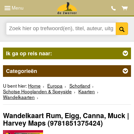
Menu
Ik ga op reis naar:
Categorieën
U bent hier:
Home
Europa
Schotland
Schotse Hooglanden & Speyside
Kaarten
Wandelkaarten
Wandelkaart Rum, Eigg, Canna, Muck |
Harvey Maps
(9781851375424)