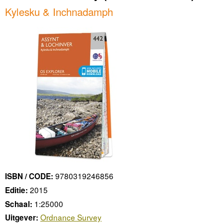
Kylesku & Inchnadamph
9780319246856
ISBN / CODE:
2015
Editie:
1:25000
Schaal:
Ordnance Survey
Uitgever: