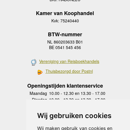
Kamer van Koophandel
Kvk: 75240440
BTW-nummer
NL 860203633 B01
BE 0541 545 456
Vereniging van Reisboekhandels
Thuisbezorgd door Postnl
Openingstijden klantenservice
Maandag
10.00 - 12.30 en 13.30 - 17.00
Dinsdag
10.00 - 12.30 en 13.30 - 17.00
Woensdag
10.00 - 12.30 en 13.30 - 17.00
Donderdag
10.00 - 12.30 en 13.30 - 17.00
Wij gebruiken cookies
Vrijdag
10.00 - 12.30 en 13.30 - 17.00
Zaterdag
gesloten
Wij maken gebruik van cookies en