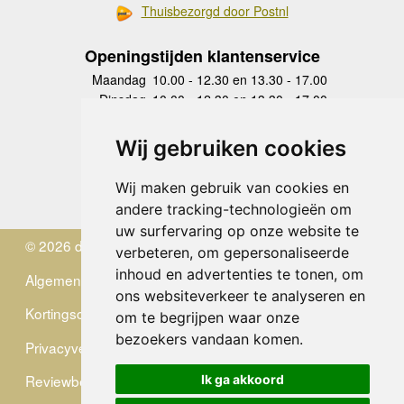
Thuisbezorgd door Postnl
Openingstijden klantenservice
Maandag
10.00 - 12.30 en 13.30 - 17.00
Dinsdag
10.00 - 12.30 en 13.30 - 17.00
Woensdag
10.00 - 12.30 en 13.30 - 17.00
Donderdag
10.00 - 12.30 en 13.30 - 17.00
Wij gebruiken cookies
Vrijdag
10.00 - 12.30 en 13.30 - 17.00
Zaterdag
gesloten
Wij maken gebruik van cookies en
Zondag
gesloten
andere tracking-technologieën om
uw surfervaring op onze website te
© 2026 de Zwerver
verbeteren, om gepersonaliseerde
inhoud en advertenties te tonen, om
Algemene Voorwaarden
ons websiteverkeer te analyseren en
Kortingscode
om te begrijpen waar onze
bezoekers vandaan komen.
Privacyverklaring
Reviewbeleid
Ik ga akkoord