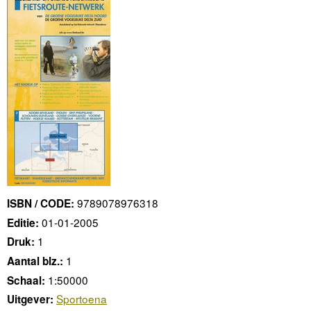
9789078976318
ISBN / CODE:
01-01-2005
Editie:
1
Druk:
1
Aantal blz.:
1:50000
Schaal:
Sportoena
Uitgever: