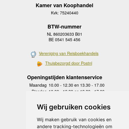
Kamer van Koophandel
Kvk: 75240440
BTW-nummer
NL 860203633 B01
BE 0541 545 456
Vereniging van Reisboekhandels
Thuisbezorgd door Postnl
Openingstijden klantenservice
Maandag
10.00 - 12.30 en 13.30 - 17.00
Dinsdag
10.00 - 12.30 en 13.30 - 17.00
Woensdag
10.00 - 12.30 en 13.30 - 17.00
Donderdag
10.00 - 12.30 en 13.30 - 17.00
Wij gebruiken cookies
Vrijdag
10.00 - 12.30 en 13.30 - 17.00
Zaterdag
gesloten
Wij maken gebruik van cookies en
Zondag
gesloten
andere tracking-technologieën om