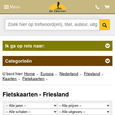
Menu
Ik ga op reis naar:
Categorieën
U bent hier:
Home
Europa
Nederland
Friesland
Kaarten
Fietskaarten
Fietskaarten - Friesland