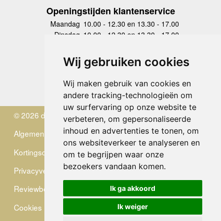
Openingstijden klantenservice
Maandag
10.00 - 12.30 en 13.30 - 17.00
Dinsdag
10.00 - 12.30 en 13.30 - 17.00
Woensdag
10.00 - 12.30 en 13.30 - 17.00
Donderdag
10.00 - 12.30 en 13.30 - 17.00
Wij gebruiken cookies
Vrijdag
10.00 - 12.30 en 13.30 - 17.00
Zaterdag
gesloten
Wij maken gebruik van cookies en
Zondag
gesloten
andere tracking-technologieën om
uw surfervaring op onze website te
© 2026 de Zwerver
verbeteren, om gepersonaliseerde
inhoud en advertenties te tonen, om
Algemene Voorwaarden
ons websiteverkeer te analyseren en
Kortingscode
om te begrijpen waar onze
bezoekers vandaan komen.
Privacyverklaring
Reviewbeleid
Ik ga akkoord
Cookies
Ik weiger