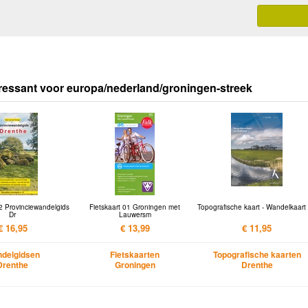
ressant voor europa/nederland/groningen-streek
2 Provinciewandelgids
Fietskaart 01 Groningen met
Topografische kaart - Wandelkaart
Dr
Lauwersm
€ 16,95
€ 13,99
€ 11,95
delgidsen
Fietskaarten
Topografische kaarten
Drenthe
Groningen
Drenthe