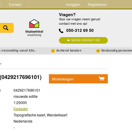
s
Contact
Inloggen
Registreren
Vragen?
Voor uw vragen neem gerust
contact met ons op!
050-312 69 50
NEEM CONTACT OP
 verzending vanaf €50,-
Achteraf betalen
Deskundig persone
(0429217696101)
Winkelwagen
Geen items in winkelwagen
:
0429217696101
Ga naar winkelwagen
nieuwste editie
1:25000
Kadaster
Topografische kaart, Wandelkaart
Nederlands
-