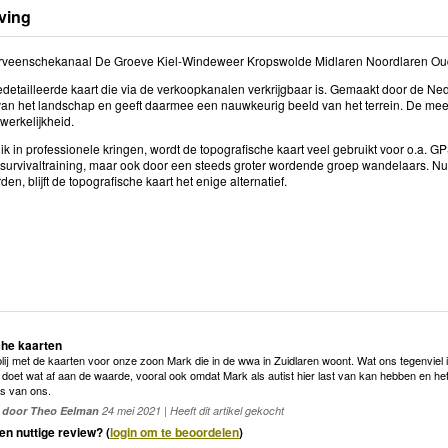
ving
veenschekanaal De Groeve Kiel-Windeweer Kropswolde Midlaren Noordlaren Oud
detailleerde kaart die via de verkoopkanalen verkrijgbaar is. Gemaakt door de Ned
an het landschap en geeft daarmee een nauwkeurig beeld van het terrein. De mee
 werkelijkheid.
k in professionele kringen, wordt de topografische kaart veel gebruikt voor o.a. 
 survivaltraining, maar ook door een steeds groter wordende groep wandelaars. N
den, blijft de topografische kaart het enige alternatief.
che kaarten
blij met de kaarten voor onze zoon Mark die in de wwa in Zuidlaren woont. Wat ons tegenviel
 doet wat af aan de waarde, vooral ook omdat Mark als autist hier last van kan hebben en h
es van ons.
door Theo Eelman
24 mei 2021 | Heeft dit artikel gekocht
en nuttige review? (
login om te beoordelen
)