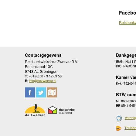
Faceb
Reisboekw
Contactgegevens
Bankgeg
Reisboekwinkel de Zwerver B.V.
IBAN: NL11 
BIC: RABON
Protonstraat 13C
9743 AL Groningen
: +31 (0)50 - 3 12 69 50
T
Kamer va
:
info@dezwerver.nl
E
Kvk: 752404
BTW-num
NL 86020363
BE 0541 545
Verenig
Thuisbe