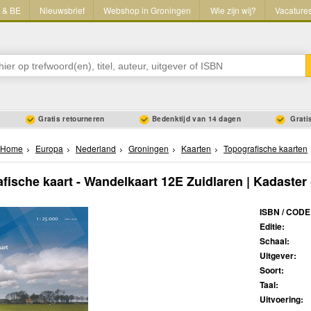
L & BE
Nieuwsbrief
Webshop in Groningen
Wie zijn wij?
Vacature
Gratis retourneren
Bedenktijd van 14 dagen
Gratis
Home
Europa
Nederland
Groningen
Kaarten
Topografische kaarten
fische kaart - Wandelkaart 12E Zuidlaren | Kadaster
ISBN / CODE
Editie:
Schaal:
Uitgever:
Soort:
Taal:
Uitvoering: