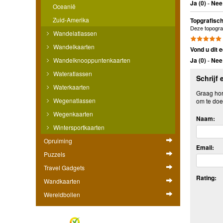
Ja (
0
)
-
Nee 
Oceanië
Zuid-Amerika
Topgrafisch
Deze topograf
Wandelatlassen
Wandelkaarten
Vond u dit e
Wandelknooppuntenkaarten
Ja (
0
)
-
Nee 
Wateratlassen
Schrijf 
Waterkaarten
Graag hore
Wegenatlassen
om te doe
Wegenkaarten
Naam:
Wintersportkaarten
Opruiming
Email:
Puzzels
Travel Gadgets
Rating:
Wandkaarten
Wereldbollen