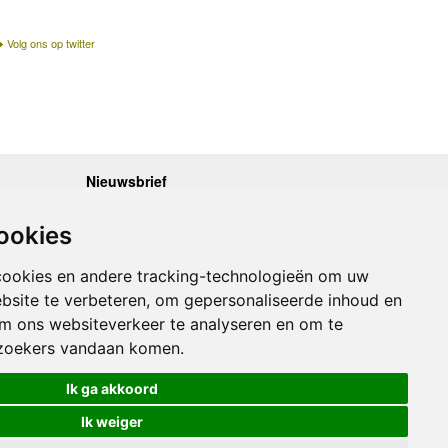
Volg ons op twitter
Nieuwsbrief
.30 - 17.00
Op de hoogte blijven van nieuwe reisgidsen,
travelgadgets en kaarten? Geef u op voor onze
.30 - 17.00
ookies
nieuwsbrief. U ontvangt de nieuwsbrief 1x per maand.
.30 - 17.00
.30 - 17.00
Bekijk hier onze laatste nieuwsbrief:
.30 - 17.00
cookies en andere tracking-technologieën om uw
Onze laatste Nieuwsbrief
bsite te verbeteren, om gepersonaliseerde inhoud en
om ons websiteverkeer te analyseren en om te
Inschrijven
zoekers vandaan komen.
Ik ga akkoord
Ik weiger