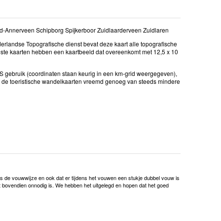
-Annerveen Schipborg Spijkerboor Zuidlaarderveen Zuidlaren
erlandse Topografische dienst bevat deze kaart alle topografische
ste kaarten hebben een kaartbeeld dat overeenkomt met 12,5 x 10
GPS gebruik (coordinaten staan keurig in een km-grid weergegeven),
u de toeristische wandelkaarten vreemd genoeg van steeds mindere
 is de vouwwijze en ook dat er tijdens het vouwen een stukje dubbel vouw is
et bovendien onnodig is. We hebben het uitgelegd en hopen dat het goed