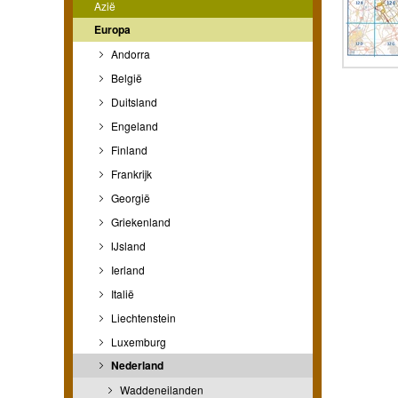
Azië
Europa
Andorra
België
Duitsland
Engeland
Finland
Frankrijk
Georgië
Griekenland
IJsland
Ierland
Italië
Liechtenstein
Luxemburg
Nederland
Waddeneilanden