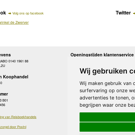
ook
Twitter
Volg ons op facebook
inkel de Zwerver
evens
Openingstijden klantenservice
RABO 0140 1961 88
Maandag
10.00 - 12.30 en 13
L2U
Dinsdag
10.00 - 12.30 en 13
Wij gebruiken c
Woensdag
10.00 - 12.30 en 13
n Koophandel
Donderdag
10.00 - 12.30 en 13
Vrijdag
10.00 - 12.30 en 13
Wij maken gebruik van 
40
Zaterdag
gesloten
surfervaring op onze we
Zondag
gesloten
mer
advertenties te tonen, 
3 B01
begrijpen waar onze be
 456
ing van Reisboekhandels
zorgd door Postnl