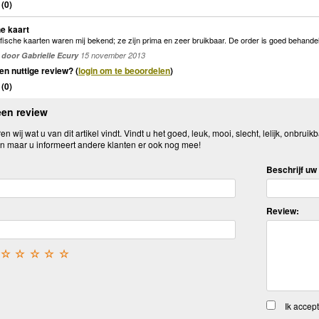
(
0
)
e kaart
ische kaarten waren mij bekend; ze zijn prima en zeer bruikbaar. De order is goed behandeld
door Gabrielle Ecury
15 november 2013
en nuttige review? (
login om te beoordelen
)
(
0
)
een review
n wij wat u van dit artikel vindt. Vindt u het goed, leuk, mooi, slecht, lelijk, onbruikb
n maar u informeert andere klanten er ook nog mee!
Beschrijf uw 
Review:
☆
☆
☆
☆
☆
Ik accep