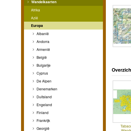
Wandelkaarten
Afrika
Azië
Europa
Albanië
Andorra
Armenië
België
Bulgarije
Overzich
Cyprus
De Alpen
Denemarken
Duitsland
Engeland
Finland
Frankrijk
Tabac
Georgië
Wande