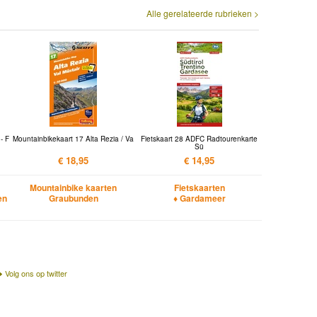
Alle gerelateerde rubrieken >
- F
Mountainbikekaart 17 Alta Rezia / Va
Fietskaart 28 ADFC Radtourenkarte
Sü
€ 18,95
€ 14,95
Mountainbike kaarten
Fietskaarten
en
Graubunden
♦ Gardameer
Volg ons op twitter