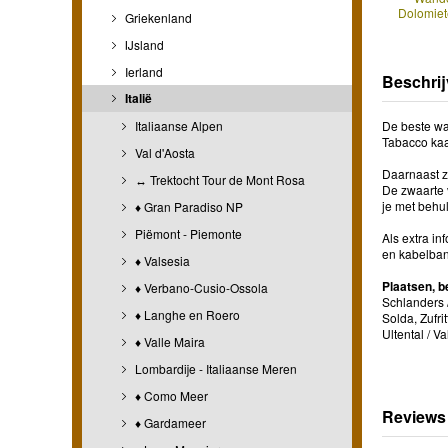
Dolomiet
Griekenland
IJsland
Ierland
Beschrij
Italië
Italiaanse Alpen
De beste wan
Tabacco kaa
Val d'Aosta
Daarnaast z
↔ Trektocht Tour de Mont Rosa
De zwaarte 
je met behu
♦ Gran Paradiso NP
Piëmont - Piemonte
Als extra in
en kabelba
♦ Valsesia
Plaatsen, b
♦ Verbano-Cusio-Ossola
Schlanders /
♦ Langhe en Roero
Solda, Zufri
Ultental / V
♦ Valle Maira
Lombardije - Italiaanse Meren
♦ Como Meer
Reviews
♦ Gardameer