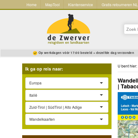
Home
MapTool
Klantenservice
Gratis retourneren N
Op werkdagen vóór 17:00 besteld = dezelfde dag verzonden
U bent hier:
Ik ga op reis naar:
Wandelk
Europa
| Tabac
Italië
Zuid-Tirol | SüdTirol | Alto Adige
Wandelkaarten