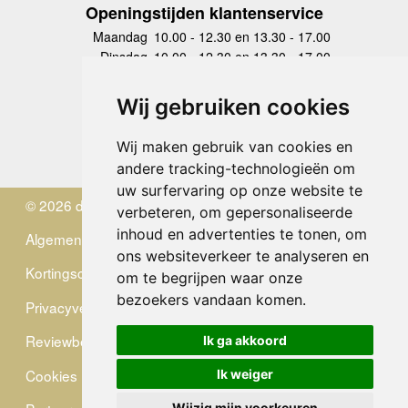
Openingstijden klantenservice
Maandag
10.00 - 12.30 en 13.30 - 17.00
Dinsdag
10.00 - 12.30 en 13.30 - 17.00
Woensdag
10.00 - 12.30 en 13.30 - 17.00
Donderdag
10.00 - 12.30 en 13.30 - 17.00
Wij gebruiken cookies
Vrijdag
10.00 - 12.30 en 13.30 - 17.00
Zaterdag
gesloten
Wij maken gebruik van cookies en
Zondag
gesloten
andere tracking-technologieën om
uw surfervaring op onze website te
© 2026 de Zwerver
verbeteren, om gepersonaliseerde
inhoud en advertenties te tonen, om
Algemene Voorwaarden
ons websiteverkeer te analyseren en
Kortingscode
om te begrijpen waar onze
bezoekers vandaan komen.
Privacyverklaring
Reviewbeleid
Ik ga akkoord
Cookies
Ik weiger
Wijzig mijn voorkeuren