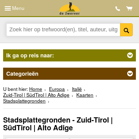
Menu
Ik ga op reis naar:
Categorieën
U bent hier:
Home
Europa
Italië
Zuid-Tirol | SüdTirol | Alto Adige
Kaarten
Stadsplattegronden
Stadsplattegronden - Zuid-Tirol |
SüdTirol | Alto Adige