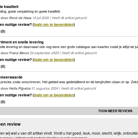
e kwaliteit
ding, goeie verpakking en goeie kwaliteit.
door René de Haas
18 juli 2026 | Heeft dit artikel gekocht
en nuttige review? (
login om te beoordelen
)
(
0
)
timent en snelle levering
snelle levering en daarnaast ook nog eens een grote catalogus aan kaarten zodat je altijd de ju
door Frans Mercx
24 september 2025 | Heeft dit artikel gekocht
en nuttige review? (
login om te beoordelen
)
(
0
)
t meerwaarde
precies zoals omschreven. Het gebied was gedetailleerd en de berghutten staan er op. Zek
door Hella Pijpstra
31 augustus 2024 | Heeft dit artikel gekocht
en nuttige review? (
login om te beoordelen
)
(
0
)
TOON MEER REVIEWS
een review
n wij wat u van dit artikel vindt. Vindt u het goed, leuk, mooi, slecht, lelijk, onbruikb
n maar u informeert andere klanten er ook nog mee!