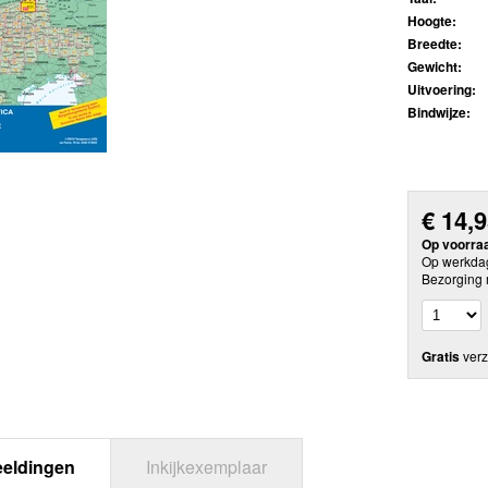
Hoogte:
Breedte:
Gewicht:
Uitvoering:
Bindwijze:
€
14,
Op voorra
Op werkdag
Bezorging 
Gratis
verz
eeldingen
Inkijkexemplaar