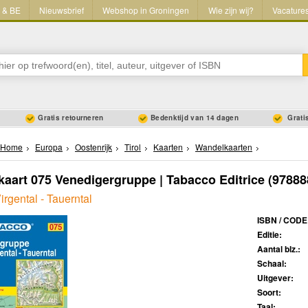
L & BE
Nieuwsbrief
Webshop in Groningen
Wie zijn wij?
Vacature
Gratis retourneren
Bedenktijd van 14 dagen
Gratis
Home
Europa
Oostenrijk
Tirol
Kaarten
Wandelkaarten
aart 075 Venedigergruppe | Tabacco Editrice
(97888
Virgental - Tauerntal
ISBN / CODE
Editie:
Aantal blz.:
Schaal:
Uitgever:
Soort:
Taal: