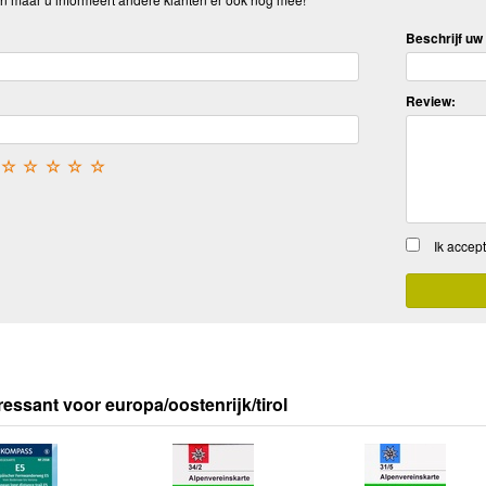
Beschrijf uw 
Review:
☆
☆
☆
☆
☆
Ik accep
ressant voor europa/oostenrijk/tirol