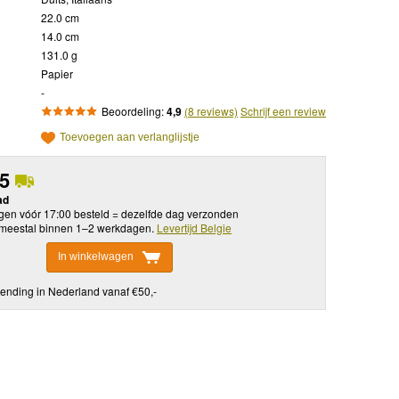
22.0 cm
14.0 cm
131.0 g
Papier
-
Beoordeling:
4,9
(8 reviews)
Schrijf een review
Toevoegen aan verlanglijstje
95
ad
en vóór 17:00 besteld = dezelfde dag verzonden
meestal binnen 1–2 werkdagen.
Levertijd Belgie
In winkelwagen
ending in Nederland vanaf €50,-