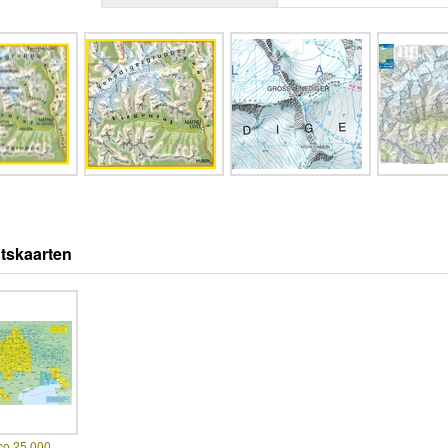
tskaarten
co 25.000