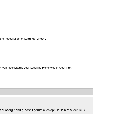
iste (topografische) kaart kan vinden.
er van meerwaarde voor Lasorling Hohenweg in Oost Tirol.
aar of erg handig: schrijf gerust alles op! Het is niet alleen leuk