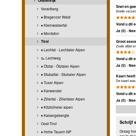
Oostenrijk
Snel en goei
Vorarlberg
Snelle verzen
♦ Bregenzer Wald
Vond u dit e
♦ Kleinwalsertal
Ja (
0
)
-
Nee 
♦ Montafon
Groot assor
Tirol
Zoals altijd 
♦ Lechtal - Lechtaler Alpen
🥾 Lechweg
Vond u dit e
Ja (
0
)
-
Nee 
♦ Ötztal - Ötztaler Alpen
♦ Stubaital - Stubaier Alpen
Kaart heef
De kaart was 
♦ Tuxer Alpen
♦ Karwendel
Vond u dit e
♦ Zillertal - Zillertaler Alpen
Ja (
0
)
-
Nee 
♦ Kitzbüheler alpen
♦ Kaisergebergte
Schrijf 
Oost-Tirol
Graag hore
♦ Hohe Tauern NP
om te doe