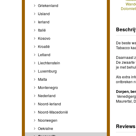
Wande
Griekenland
Dolomiet
IJsland
Ierland
Beschrij
Italië
Kosovo
De beste wan
Kroatië
Tabacco kaa
Letland
Daarnaast z
De zwaarte 
Liechtenstein
je met behu
Luxemburg
Als extra i
Malta
ontbreken ni
Montenegro
Dorpen, be
Nederland
Venedigergru
Maurertal, D
Noord-Ierland
Noord-Macedonië
Noorwegen
Reviews
Oekraïne