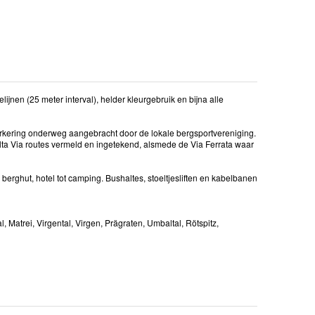
jnen (25 meter interval), helder kleurgebruik en bijna alle
rkering onderweg aangebracht door de lokale bergsportvereniging.
Alta Via routes vermeld en ingetekend, alsmede de Via Ferrata waar
rghut, hotel tot camping. Bushaltes, stoeltjesliften en kabelbanen
 Matrei, Virgental, Virgen, Prägraten, Umbaltal, Rötspitz,