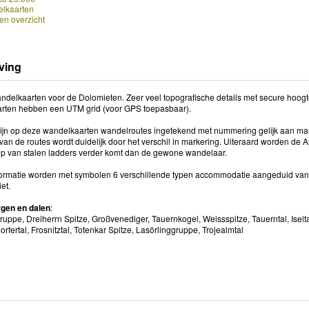
lkaarten
en overzicht
ving
delkaarten voor de Dolomieten. Zeer veel topografische details met secure hoogteli
rten hebben een UTM grid (voor GPS toepasbaar).
ijn op deze wandelkaarten wandelroutes ingetekend met nummering gelijk aan ma
van de routes wordt duidelijk door het verschil in markering. Uiteraard worden de 
lp van stalen ladders verder komt dan de gewone wandelaar.
nformatie worden met symbolen 6 verschillende typen accommodatie aangeduid van be
et.
rgen en dalen
:
ppe, Dreiherrn Spitze, Großvenediger, Tauernkogel, Weissspitze, Tauerntal, Iseltal,
orfertal, Frosnitztal, Totenkar Spitze, Lasörlinggruppe, Trojealmtal