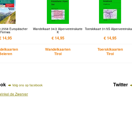
t 2558 Europäischer
Wandelkaart 34/2 Alpenvereinskarte
Toerskikaart 31/5S Alpenvereinska
Fernwa
K
€ 14,95
€ 14,95
€ 14,95
delkaarten
Wandelkaarten
Toerskikaarten
Beieren
Tirol
Tirol
ook
Twitter
Volg ons op facebook
inkel de Zwerver