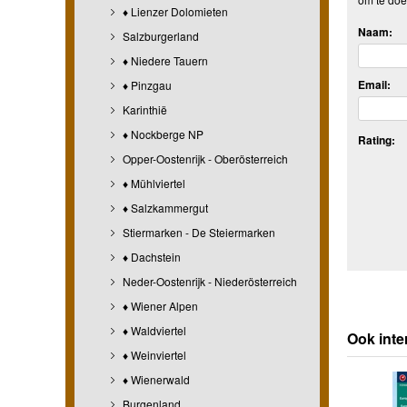
♦ Lienzer Dolomieten
Naam:
Salzburgerland
♦ Niedere Tauern
Email:
♦ Pinzgau
Karinthië
♦ Nockberge NP
Rating:
Opper-Oostenrijk - Oberösterreich
♦ Mühlviertel
♦ Salzkammergut
Stiermarken - De Steiermarken
♦ Dachstein
Neder-Oostenrijk - Niederösterreich
♦ Wiener Alpen
♦ Waldviertel
Ook inte
♦ Weinviertel
♦ Wienerwald
Burgenland