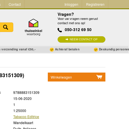
s
Contact
Inloggen
Registreren
Vragen?
Voor uw vragen neem gerust
contact met ons op!
050-312 69 50
NEEM CONTACT OP
 verzending vanaf €50,-
Achteraf betalen
Deskundig persone
83151309)
Winkelwagen
Geen items in winkelwagen
:
9788883151309
Ga naar winkelwagen
15-06-2020
1
1:25000
Tabacco Editrice
Wandelkaart
Duits, Italiaans