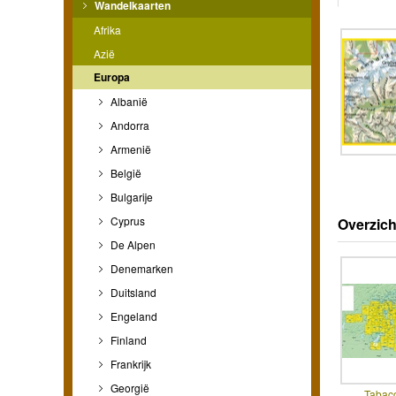
Wandelkaarten
Afrika
Azië
Europa
Albanië
Andorra
Armenië
België
Bulgarije
Cyprus
Overzich
De Alpen
Denemarken
Duitsland
Engeland
Finland
Frankrijk
Georgië
Tabac