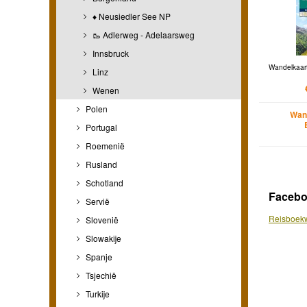
♦ Neusiedler See NP
🥾 Adlerweg - Adelaarsweg
Innsbruck
Wandelkaar
Linz
Wenen
Polen
Wan
Portugal
Roemenië
Rusland
Schotland
Faceb
Servië
Reisboekw
Slovenië
Slowakije
Spanje
Tsjechië
Turkije