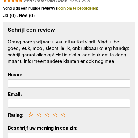
door Peter van Roon
12 juli 2022
Vond u dit een nuttige review? (
login om te beoordelen
)
Ja (
0
)
Nee (
0
)
-
Schrijf een review
Graag horen wij wat u van dit artikel vindt. Vindt u het
goed, leuk, mooi, slecht, lelijk, onbruikbaar of erg handig:
schrijf gerust alles op! Het is niet alleen leuk om te doen
maar u informeert andere klanten er ook nog mee!
Naam:
Email:
Rating:
☆
☆
☆
☆
☆
Beschrijf uw mening in een zin: