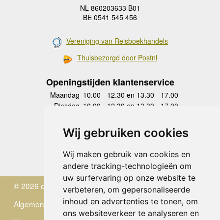
NL 860203633 B01
BE 0541 545 456
Vereniging van Reisboekhandels
Thuisbezorgd door Postnl
Openingstijden klantenservice
Maandag
10.00 - 12.30 en 13.30 - 17.00
Dinsdag
10.00 - 12.30 en 13.30 - 17.00
Woensdag
10.00 - 12.30 en 13.30 - 17.00
Donderdag
10.00 - 12.30 en 13.30 - 17.00
Wij gebruiken cookies
Vrijdag
10.00 - 12.30 en 13.30 - 17.00
Zaterdag
gesloten
Wij maken gebruik van cookies en
Zondag
gesloten
andere tracking-technologieën om
uw surfervaring op onze website te
© 2026 de Zwerver
verbeteren, om gepersonaliseerde
inhoud en advertenties te tonen, om
Algemene Voorwaarden
ons websiteverkeer te analyseren en