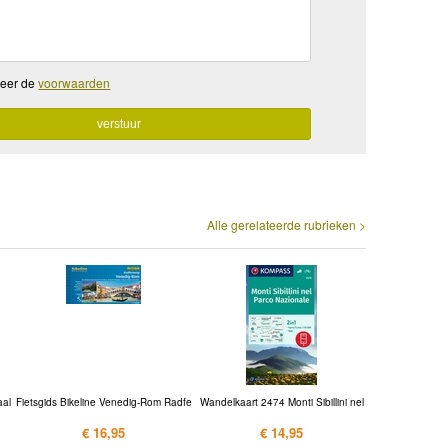
teer de
voorwaarden
Alle gerelateerde rubrieken >
aal
Fietsgids Bikeline Venedig-Rom Radfe
Wandelkaart 2474 Monti Sibillini nel
€ 16,95
€ 14,95