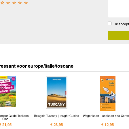
☆
☆
☆
☆
☆
Ik accep
ressant voor europa/italie/toscane
amper Guide Toskana,
Reisgids Tuscany | Insight Guides
Wegenkaart - landkaart 563 Centr
Umb
€ 21,95
€ 23,95
€ 12,95