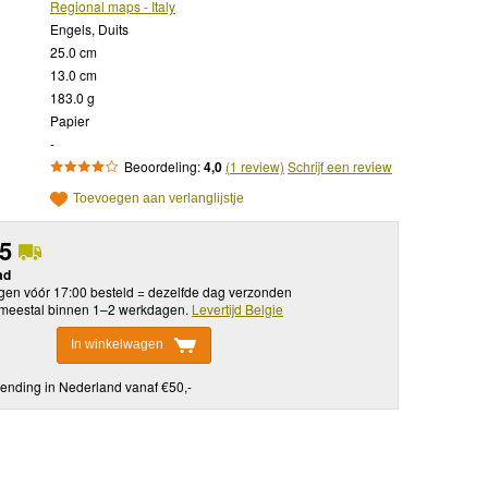
Regional maps - Italy
Engels, Duits
25.0 cm
13.0 cm
183.0 g
Papier
-
Beoordeling:
4,0
(1 review)
Schrijf een review
Toevoegen aan verlanglijstje
95
ad
en vóór 17:00 besteld = dezelfde dag verzonden
meestal binnen 1–2 werkdagen.
Levertijd Belgie
In winkelwagen
ending in Nederland vanaf €50,-