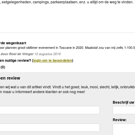
s, eetgelegenheden, campings, parkeerplaatsen, enz. u altijd om de weg te vinden.
erde wegenkaart
oor plannen groot oldtimer evenement in Toscane in 2020. Maatstaf zou van mij zelfs 1:100.
door Roel de Vringer
12 augustus 2019
en nuttige review? (
login om te beoordelen
)
(
0
)
een review
n wij wat u van dit artikel vindt. Vindt u het goed, leuk, mooi, slecht, lelijk, onbruikb
n maar u informeert andere klanten er ook nog mee!
Beschrijf uw 
Review: