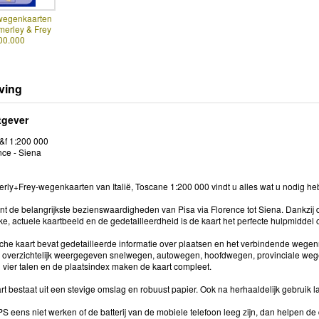
 wegenkaarten
merley & Frey
00.000
ving
tgever
&f 1:200 000
nce - Siena
ly+Frey-wegenkaarten van Italië, Toscane 1:200 000 vindt u alles wat u nodig hebt 
ont de belangrijkste bezienswaardigheden van Pisa via Florence tot Siena. Dankzij
jke, actuele kaartbeeld en de gedetailleerdheid is de kaart het perfecte hulpmiddel 
che kaart bevat gedetailleerde informatie over plaatsen en het verbindende wegenn
 overzichtelijk weergegeven snelwegen, autowegen, hoofdwegen, provinciale wege
n vier talen en de plaatsindex maken de kaart compleet.
 bestaat uit een stevige omslag en robuust papier. Ook na herhaaldelijk gebruik laat
 eens niet werken of de batterij van de mobiele telefoon leeg zijn, dan helpen de