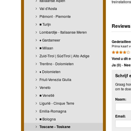
Italiaanse Alpen
treinstation
Val d'Aosta
Piëmont - Piemonte
■ Turijn
Reviews
Lombardije - Italiaanse Meren
♦ Gardameer
Gedetaille
Prima kaart v
■ Milaan
Zuid-Tirol | SüdTirol | Alto Adige
Vond u dit e
Trentino - Dolomieten
Ja (
0
)
-
Nee 
♦ Dolomieten
Schrijf 
Friuli-Venezia Giulia
Graag hore
Veneto
om te doe
■ Venetië
Naam:
Ligurië - Cinque Terre
Emilia-Romagna
Email:
■ Bologna
Toscane - Toskane