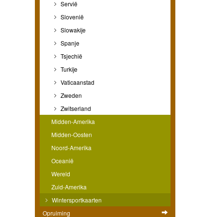
Servië
Slovenië
Slowakije
Spanje
Tsjechië
Turkije
Vaticaanstad
Zweden
Zwitserland
Midden-Amerika
Midden-Oosten
Noord-Amerika
Oceanië
Wereld
Zuid-Amerika
Wintersportkaarten
Opruiming