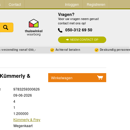
s
Contact
Inloggen
Registreren
Vragen?
Voor uw vragen neem gerust
contact met ons op!
050-312 69 50
NEEM CONTACT OP
 verzending vanaf €50,-
Achteraf betalen
Deskundig persone
 | Kümmerly &
Winkelwagen
Geen items in winkelwagen
:
9783259300626
Ga naar winkelwagen
09-06-2026
4
1
1:200000
Kümmerly & Frey
Wegenkaart