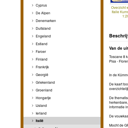
Cyprus
Overzicht
Italie Kum
De Alpen
1:2
Denemarken
Duitsland
Beschrij
Engeland
Estland
Van de ui
Faroer
Toscane 8 k
Finland
Pisa - Flore
Frankrijk
Georgië
In de Kümmer
Griekenland
De kaart to
overzichteli
Groenland
Hongarije
De thematis
herkenbare,
IJsland
informatie i
Ierland
De vouwkaart
Italië
Mocht de GPS