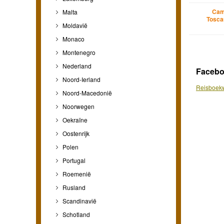
Cam
Malta
Tosca
Moldavië
Monaco
Montenegro
Nederland
Faceb
Noord-Ierland
Reisboekw
Noord-Macedonië
Noorwegen
Oekraïne
Oostenrijk
Polen
Portugal
Roemenië
Rusland
Scandinavië
Schotland