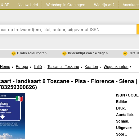
L & BE
Nieuwsbrief
Webshop in Groningen
Wie zijn wij?
Vacature
Gratis retourneren
Bedenktijd van 14 dagen
Gratis
Home
Europa
Italië
Toscane - Toskane
Kaarten
Wegenkaarten
art - landkaart 8 Toscane - Pisa - Florence - Siena
783259300626)
ISBN / CODE
Editie:
Druk:
Aantal blz.:
Schaal:
Uitgever:
Soort: