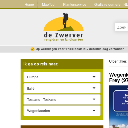
Home
MapTool
Klantenservice
Gratis retourneren N
Op werkdagen vóór 17:00 besteld = dezelfde dag verzonden
U bent hier:
Ik ga op reis naar:
Wegenka
Europa
Frey
(9
Italië
Toscane - Toskane
Wegenkaarten