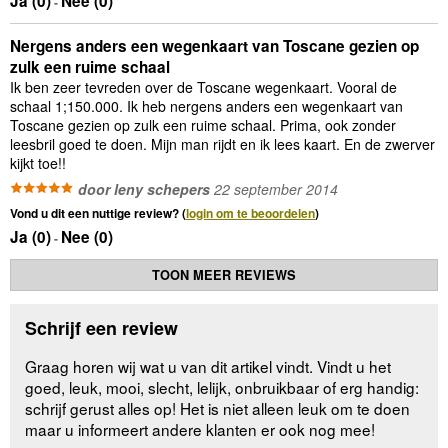
Ja (
0
)
Nee (
0
)
-
Nergens anders een wegenkaart van Toscane gezien op
zulk een ruime schaal
Ik ben zeer tevreden over de Toscane wegenkaart. Vooral de
schaal 1;150.000. Ik heb nergens anders een wegenkaart van
Toscane gezien op zulk een ruime schaal. Prima, ook zonder
leesbril goed te doen. Mijn man rijdt en ik lees kaart. En de zwerver
kijkt toe!!
door leny schepers
22 september 2014
Vond u dit een nuttige review? (
login om te beoordelen
)
Ja (
0
)
Nee (
0
)
-
TOON MEER REVIEWS
Schrijf een review
Graag horen wij wat u van dit artikel vindt. Vindt u het
goed, leuk, mooi, slecht, lelijk, onbruikbaar of erg handig:
schrijf gerust alles op! Het is niet alleen leuk om te doen
maar u informeert andere klanten er ook nog mee!