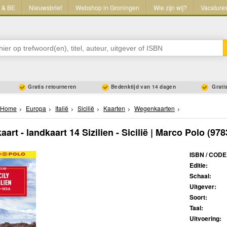
L & BE
Nieuwsbrief
Webshop in Groningen
Wie zijn wij?
Vacature
Gratis retourneren
Bedenktijd van 14 dagen
Gratis
Home
Europa
Italië
Sicilië
Kaarten
Wegenkaarten
rt - landkaart 14 Sizilien - Sicilië | Marco Polo
(978
ISBN / CODE
Editie:
Schaal:
Uitgever:
Soort:
Taal:
Uitvoering: