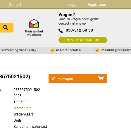
s
Contact
Inloggen
Registreren
Vragen?
Voor uw vragen neem gerust
contact met ons op!
050-312 69 50
NEEM CONTACT OP
 verzending vanaf €50,-
Achteraf betalen
Deskundig persone
3575021502)
Winkelwagen
Geen items in winkelwagen
:
9783575021502
Ga naar winkelwagen
2025
1:225000
Marco Polo
Wegenkaart
Duits
Scheur- en watervast