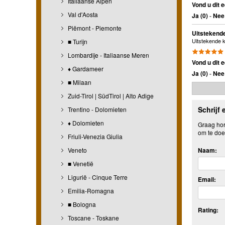
Italiaanse Alpen
Vond u dit e
Val d'Aosta
Ja (
0
)
-
Nee 
Piëmont - Piemonte
Uitstekende
Uitstekende 
■ Turijn
Lombardije - Italiaanse Meren
Vond u dit e
♦ Gardameer
Ja (
0
)
-
Nee 
■ Milaan
Zuid-Tirol | SüdTirol | Alto Adige
Schrijf 
Trentino - Dolomieten
♦ Dolomieten
Graag hore
om te doe
Friuli-Venezia Giulia
Veneto
Naam:
■ Venetië
Ligurië - Cinque Terre
Email:
Emilia-Romagna
■ Bologna
Rating:
Toscane - Toskane