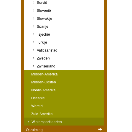
Servië
Slovenië
Slowakije
Spanje
Tsjechië
Turkije
Vaticaanstad
Zweden
Zwitserland
Midden-Amerika
Midden-Oosten
Noord-Amerika
Oceanië
Wereld
Zuid-Amerika
Wintersportkaarten
Opruiming