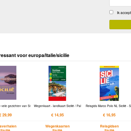
Ik accep
essant voor europa/italie/sicilie
 vele gezichten van Si
Wegenkaart - landkaart Sicilië / Pal
Reisgids Marco Polo NL Sicilië - S
€ 29,99
€ 14,95
€ 16,95
sverhalen
Wegenkaarten
Reisgidsen
Sicilië
Sicilië
Sicilië