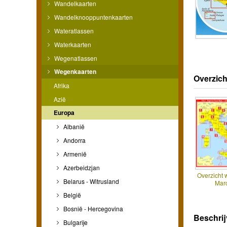
Wandelkaarten
Wandelknooppuntenkaarten
Wateratlassen
Waterkaarten
Wegenatlassen
Wegenkaarten
Overzich
Afrika
Azië
Europa
Albanië
Andorra
Armenië
Azerbeidzjan
Overzicht
Belarus - Witrusland
Mar
België
Bosnië - Hercegovina
Beschrij
Bulgarije