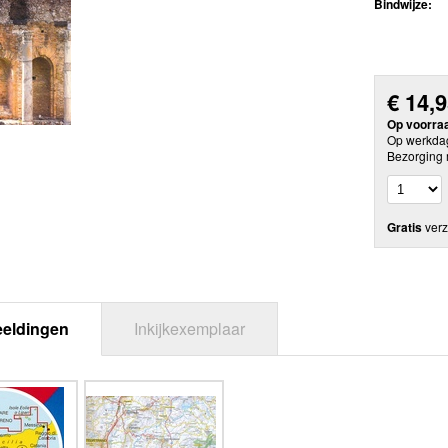
Bindwijze:
€
14,
Op voorra
Op werkdag
Bezorging 
Gratis
verz
eeldingen
Inkijkexemplaar