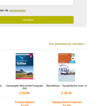
teer de
voorwaarden
Alle gerelateerde rubrieken >
ic
Campergids Wohnmobil-Tourguide
Wandelkaart - Topografische kaart 10
Sicil
€ 26,95
€ 26,95
Campergidsen
Topografische kaarten
Sicilië
Sicilië