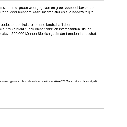
egen staan met groen weergegeven en groot voordeel boven de
ekend. Zeer leesbare kaart, met register en alle noodzakelijke
ie bedeutenden kulturellen und landschaftlichen
hrt Sie nicht nur zu diesen wirklich interessanten Stellen,
tabs 1:200 000 können Sie sich gut in der fremden Landschaft
e maand gaan ze hun diensten bewijzen. 🌅🚗🗺️ Ga zo door. Ik vind jullie