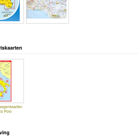
tskaarten
 wegenkaarten
co Polo
ving