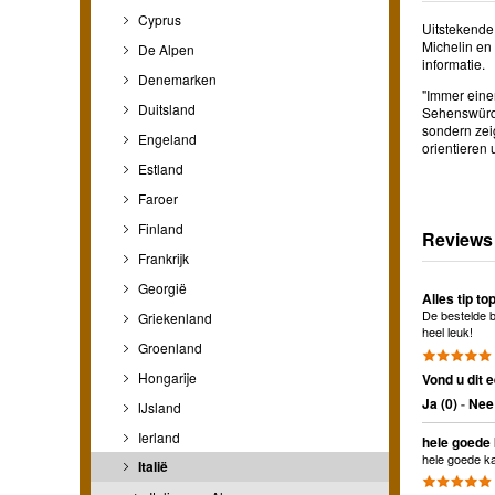
Cyprus
Uitstekende
Michelin en 
De Alpen
informatie.
Denemarken
"Immer einen
Duitsland
Sehenswürdi
sondern zei
Engeland
orientieren
Estland
Faroer
Finland
Reviews
Frankrijk
Georgië
Alles tip to
De bestelde b
Griekenland
heel leuk!
Groenland
Hongarije
Vond u dit e
Ja (
0
)
-
Nee 
IJsland
Ierland
hele goede 
hele goede ka
Italië