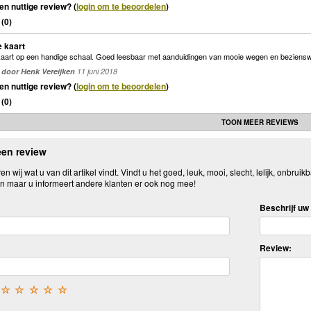
en nuttige review? (
login om te beoordelen
)
(
0
)
 kaart
kaart op een handige schaal. Goed leesbaar met aanduidingen van mooie wegen en beziensw
door Henk Vereijken
11 juni 2018
en nuttige review? (
login om te beoordelen
)
(
0
)
TOON MEER REVIEWS
een review
n wij wat u van dit artikel vindt. Vindt u het goed, leuk, mooi, slecht, lelijk, onbruikb
n maar u informeert andere klanten er ook nog mee!
Beschrijf uw 
Review:
☆
☆
☆
☆
☆