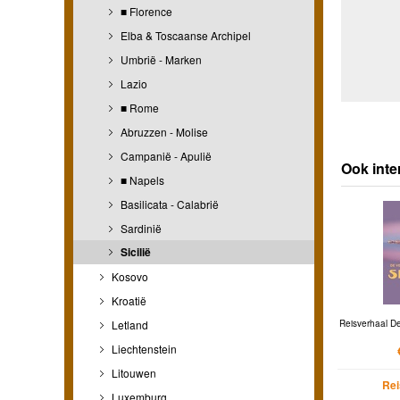
■ Florence
Elba & Toscaanse Archipel
Umbrië - Marken
Lazio
■ Rome
Abruzzen - Molise
Campanië - Apulië
Ook inter
■ Napels
Basilicata - Calabrië
Sardinië
Sicilië
Kosovo
Kroatië
Letland
Reisverhaal De
Liechtenstein
Litouwen
Rei
Luxemburg