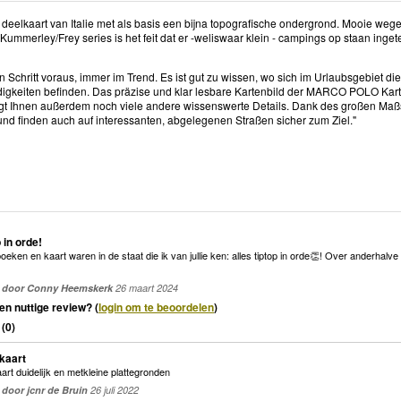
 deelkaart van Italie met als basis een bijna topografische ondergrond. Mooie w
Kummerley/Frey series is het feit dat er -weliswaar klein - campings op staan inget
 Schritt voraus, immer im Trend. Es ist gut zu wissen, wo sich im Urlaubsgebiet d
gkeiten befinden. Das präzise und klar lesbare Kartenbild der MARCO POLO Karte fü
gt Ihnen außerdem noch viele andere wissenswerte Details. Dank des großen Maßs
 und finden auch auf interessanten, abgelegenen Straßen sicher zum Ziel."
p in orde!
oeken en kaart waren in de staat die ik van jullie ken: alles tiptop in orde👏! Over anderhalv
door Conny Heemskerk
26 maart 2024
en nuttige review? (
login om te beoordelen
)
(
0
)
kaart
art duidelijk en metkleine plattegronden
door jcnr de Bruin
26 juli 2022