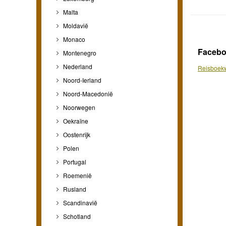
Malta
Moldavië
Monaco
Faceb
Montenegro
Nederland
Reisboekw
Noord-Ierland
Noord-Macedonië
Noorwegen
Oekraïne
Oostenrijk
Polen
Portugal
Roemenië
Rusland
Scandinavië
Schotland