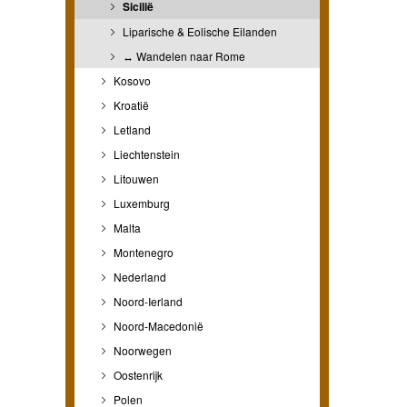
Sicilië
Liparische & Eolische Eilanden
↔ Wandelen naar Rome
Kosovo
Kroatië
Letland
Liechtenstein
Litouwen
Luxemburg
Malta
Montenegro
Nederland
Noord-Ierland
Noord-Macedonië
Noorwegen
Oostenrijk
Polen