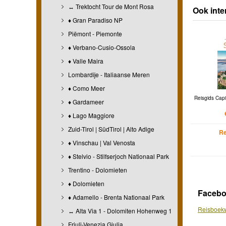
↔ Trektocht Tour de Mont Rosa
Ook inter
♦ Gran Paradiso NP
Piëmont - Piemonte
♦ Verbano-Cusio-Ossola
♦ Valle Maira
Lombardije - Italiaanse Meren
♦ Como Meer
Reisgids Capi
♦ Gardameer
♦ Lago Maggiore
Zuid-Tirol | SüdTirol | Alto Adige
Re
♦ Vinschau | Val Venosta
♦ Stelvio - Stilfserjoch Nationaal Park
Trentino - Dolomieten
♦ Dolomieten
Faceb
♦ Adamello - Brenta Nationaal Park
Reisboekw
↔ Alta Via 1 - Dolomiten Hohenweg 1
Friuli-Venezia Giulia