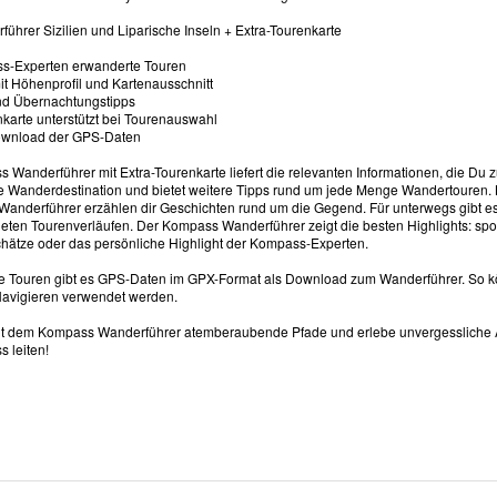
ührer Sizilien und Liparische Inseln + Extra-Tourenkarte
s-Experten erwanderte Touren
it Höhenprofil und Kartenausschnitt
nd Übernachtungstipps
nkarte unterstützt bei Tourenauswahl
Download der GPS-Daten
 Wanderführer mit Extra-Tourenkarte liefert die relevanten Informationen, die Du 
e Wanderdestination und bietet weitere Tipps rund um jede Menge Wandertouren. Ka
 Wanderführer erzählen dir Geschichten rund um die Gegend. Für unterwegs gibt e
eten Tourenverläufen. Der Kompass Wanderführer zeigt die besten Highlights: spor
Schätze oder das persönliche Highlight der Kompass-Experten.
lle Touren gibt es GPS-Daten im GPX-Format als Download zum Wanderführer. So
avigieren verwendet werden.
t dem Kompass Wanderführer atemberaubende Pfade und erlebe unvergessliche Abe
 leiten!