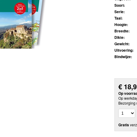
Soort:
Serie:
Taal:
Hoogte:
Breedte:
Dikte:
Gewicht:
Uitvoering:
Bindwijze:
€
18,
Op voorra
Op werkdag
Bezorging 
Gratis
verz