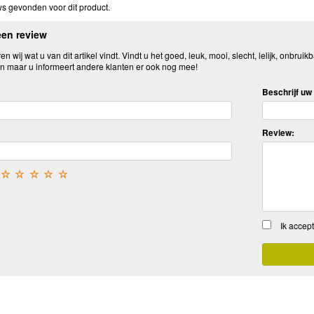
s gevonden voor dit product.
een review
n wij wat u van dit artikel vindt. Vindt u het goed, leuk, mooi, slecht, lelijk, onbruikb
n maar u informeert andere klanten er ook nog mee!
Beschrijf uw 
Review:
☆
☆
☆
☆
☆
Ik accep