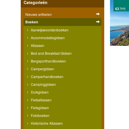
Categorieën
Nieuwe artikelen
Boeken
Aanwijswoordenboeken
Accommodatiegidsen
Atlassen
Bed and Breakfast Gidsen
Bergsporthandboeken
Campergidsen
Camperhandboeken
Campinggidsen
Duikgidsen
Fietsatlassen
Fietsgidsen
Fotoboeken
Historische Atlassen