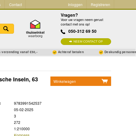
s
Contact
Inloggen
Registreren
Vragen?
Voor uw vragen neem gerust
contact met ons op!
050-312 69 50
NEEM CONTACT OP
 verzending vanaf €50,-
Achteraf betalen
Deskundig persone
che Inseln, 63
Winkelwagen
Geen items in winkelwagen
Ga naar winkelwagen
:
9783991542537
05-02-2025
3
272
1:210000
Kompass