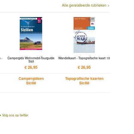
Alle gerelateerde rubrieken >
 -
Campergids Wohnmobil-Tourguide
Wandelkaart - Topografische kaart 10
Sicil
€ 26,95
€ 26,95
Campergidsen
Topografische kaarten
Sicilië
Sicilië
Volg ons op twitter