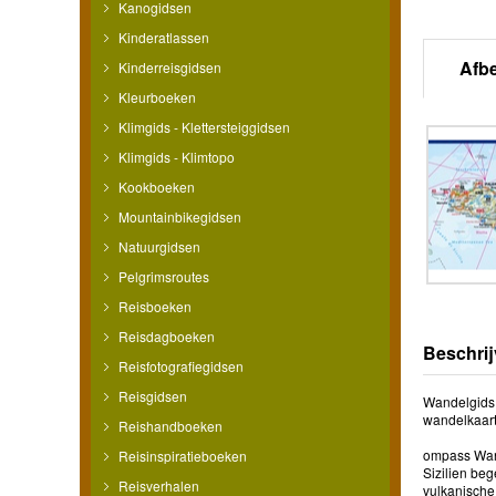
Kanogidsen
Kinderatlassen
Afb
Kinderreisgidsen
Kleurboeken
Klimgids - Klettersteiggidsen
Klimgids - Klimtopo
Kookboeken
Mountainbikegidsen
Natuurgidsen
Pelgrimsroutes
Reisboeken
Reisdagboeken
Beschrij
Reisfotografiegidsen
Reisgidsen
Wandelgids 
wandelkaart
Reishandboeken
ompass Wand
Reisinspiratieboeken
Sizilien be
Reisverhalen
vulkanische