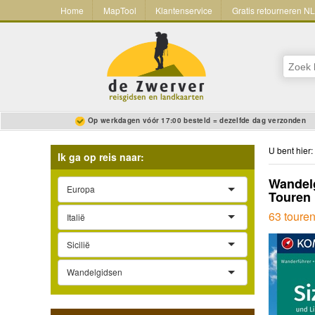
Home
MapTool
Klantenservice
Gratis retourneren N
Op werkdagen vóór 17:00 besteld = dezelfde dag verzonden
U bent hier:
Ik ga op reis naar:
Wandelg
Europa
Touren 
63 toure
Italië
Sicilië
Wandelgidsen