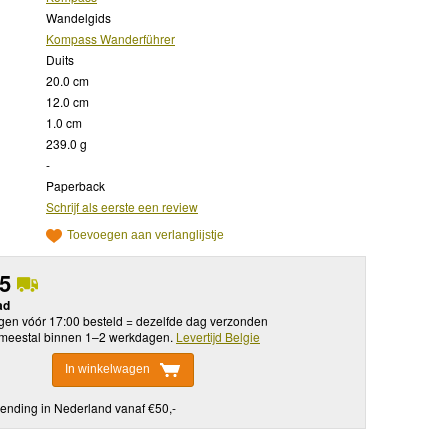
Wandelgids
Kompass Wanderführer
Duits
20.0 cm
12.0 cm
1.0 cm
239.0 g
-
Paperback
Schrijf als eerste een review
Toevoegen aan verlanglijstje
95
ad
en vóór 17:00 besteld = dezelfde dag verzonden
meestal binnen 1–2 werkdagen.
Levertijd Belgie
In winkelwagen
ending in Nederland vanaf €50,-