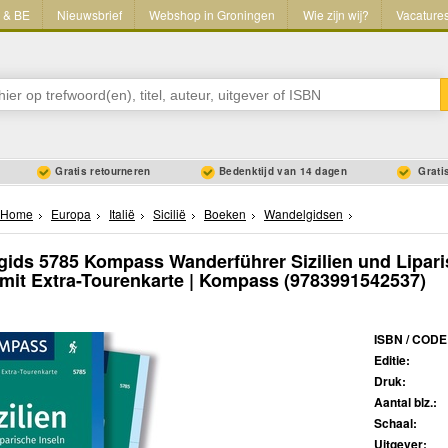
L & BE
Nieuwsbrief
Webshop in Groningen
Wie zijn wij?
Vacature
Gratis retourneren
Bedenktijd van 14 dagen
Gratis
Home
Europa
Italië
Sicilië
Boeken
Wandelgidsen
ids 5785 Kompass Wanderführer Sizilien und Liparis
mit Extra-Tourenkarte | Kompass
(9783991542537)
n
ISBN / CODE
Editie:
Druk:
Aantal blz.:
Schaal:
Uitgever: