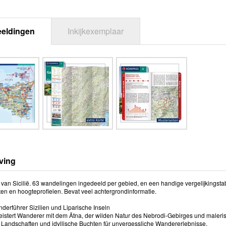
eeldingen
Inkijkexemplaar
ving
van Sicilië. 63 wandelingen ingedeeld per gebied, en een handige vergelijkingstab
en en hoogteprofielen. Bevat veel achtergrondinformatie.
erführer Sizilien und Liparische Inseln
geistert Wanderer mit dem Ätna, der wilden Natur des Nebrodi-Gebirges und maleris
 Landschaften und idyllische Buchten für unvergessliche Wandererlebnisse.