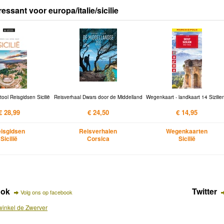
essant voor europa/italie/sicilie
tool Reisgidsen Sicilië
Reisverhaal Dwars door de Middelland
Wegenkaart - landkaart 14 Sizilien
€ 28,99
€ 24,50
€ 14,95
isgidsen
Reisverhalen
Wegenkaarten
Sicilië
Corsica
Sicilië
ook
Twitter
Volg ons op facebook
inkel de Zwerver