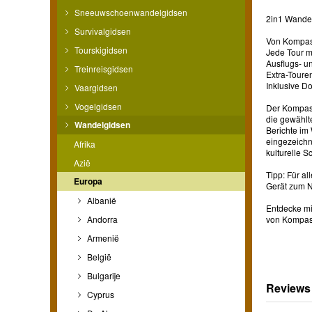
Sneeuwschoenwandelgidsen
2in1 Wanderf
Survivalgidsen
Von Kompas
Tourskigidsen
Jede Tour m
Ausflugs- u
Treinreisgidsen
Extra-Toure
Inklusive 
Vaargidsen
Vogelgidsen
Der Kompass
die gewählt
Wandelgidsen
Berichte im
eingezeichn
Afrika
kulturelle 
Azië
Tipp: Für a
Europa
Gerät zum N
Albanië
Entdecke mi
Andorra
von Kompass
Armenië
België
Bulgarije
Reviews
Cyprus