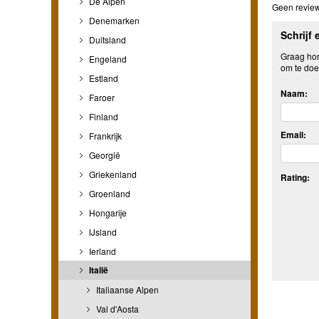
De Alpen
Geen review
Denemarken
Schrijf 
Duitsland
Graag hore
Engeland
om te doe
Estland
Naam:
Faroer
Finland
Email:
Frankrijk
Georgië
Griekenland
Rating:
Groenland
Hongarije
IJsland
Ierland
Italië
Italiaanse Alpen
Val d'Aosta