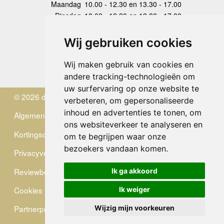
Maandag
10.00 - 12.30 en 13.30 - 17.00
Dinsdag
10.00 - 12.30 en 13.30 - 17.00
Woensdag
10.00 - 12.30 en 13.30 - 17.00
Donderdag
10.00 - 12.30 en 13.30 - 17.00
Wij gebruiken cookies
Vrijdag
10.00 - 12.30 en 13.30 - 17.00
Zaterdag
gesloten
Wij maken gebruik van cookies en
Zondag
gesloten
andere tracking-technologieën om
uw surfervaring op onze website te
© 2026 de Zwerver
verbeteren, om gepersonaliseerde
inhoud en advertenties te tonen, om
Algemene Voorwaarden
ons websiteverkeer te analyseren en
Kortingscode
om te begrijpen waar onze
bezoekers vandaan komen.
Privacyverklaring
Reviewbeleid
Ik ga akkoord
Cookies
Ik weiger
Partnerprogramma
Wijzig mijn voorkeuren