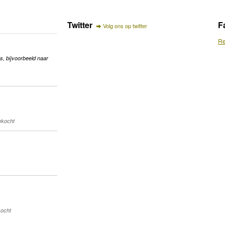
Twitter
F
Volg ons op twitter
Re
s, bijvoorbeeld naar
gekocht
kocht