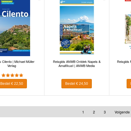
 Cilento | Michael Müller
Reisgids ANWB Ontdek Napels &
Reisgids M
Verlag
Amalfikust | ANWB Media
Bestel € 22,50
Bestel € 24,50
1
2
3
Volgende