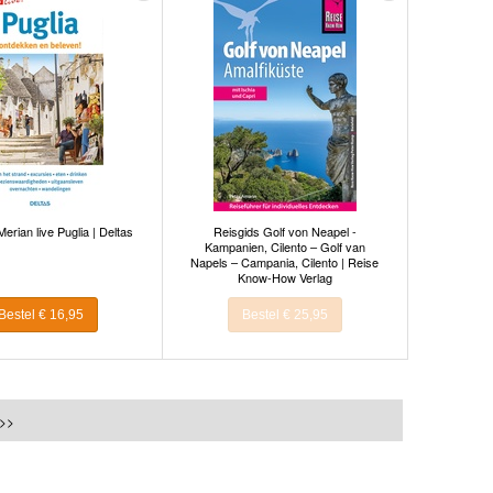
erian live Puglia | Deltas
Reisgids Golf von Neapel -
Kampanien, Cilento – Golf van
Napels – Campania, Cilento | Reise
Know-How Verlag
Bestel € 16,95
Bestel € 25,95
 >>