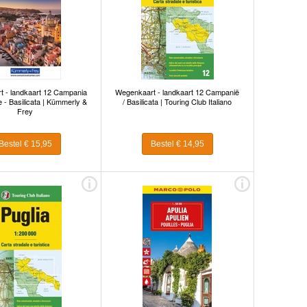
 - landkaart 12 Campania
Wegenkaart - landkaart 12 Campanië
 - Basilicata | Kümmerly &
/ Basilicata | Touring Club Italiano
Frey
Bestel € 15,95
Bestel € 14,95