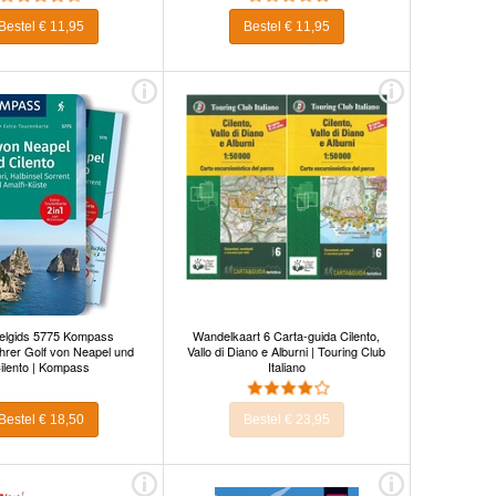
Bestel € 11,95
Bestel € 11,95
lgids 5775 Kompass
Wandelkaart 6 Carta-guida Cilento,
rer Golf von Neapel und
Vallo di Diano e Alburni | Touring Club
ilento | Kompass
Italiano
Bestel € 18,50
Bestel € 23,95