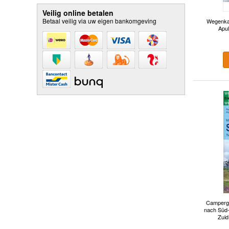
Veilig online betalen
Betaal veilig via uw eigen bankomgeving
Wegenkaa
Apul
Campergi
nach Süd-I
Zuid