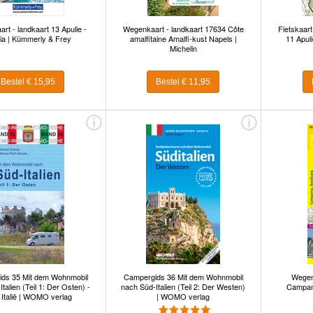
rt - landkaart 13 Apulie -
Wegenkaart - landkaart 17634 Côte
Fietskaart
ia | Kümmerly & Frey
amalfitaine Amalfi-kust Napels |
11 Apuli
Michelin
Bestel € 15,95
Bestel € 11,95
ds 35 Mit dem Wohnmobil
Campergids 36 Mit dem Wohnmobil
Wegen
talien (Teil 1: Der Osten) -
nach Süd-Italien (Teil 2: Der Westen)
Campani
 Italië | WOMO verlag
| WOMO verlag