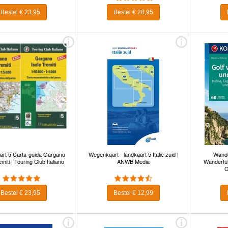
Bestel € 23,95
Bestel € 28,95
art 5 Carta-guida Gargano
Wegenkaart - landkaart 5 Italië zuid |
Wande
emiti | Touring Club Italiano
ANWB Media
Wanderfüh
C
Bestel € 23,95
Bestel € 12,99