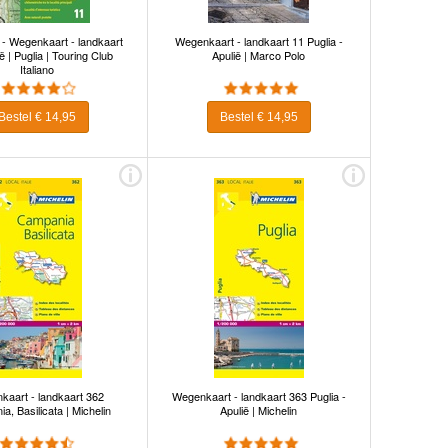
 - Wegenkaart - landkaart
Wegenkaart - landkaart 11 Puglia -
ë | Puglia | Touring Club
Apulië | Marco Polo
Italiano
Bestel € 14,95
Bestel € 14,95
kaart - landkaart 362
Wegenkaart - landkaart 363 Puglia -
a, Basilicata | Michelin
Apulië | Michelin