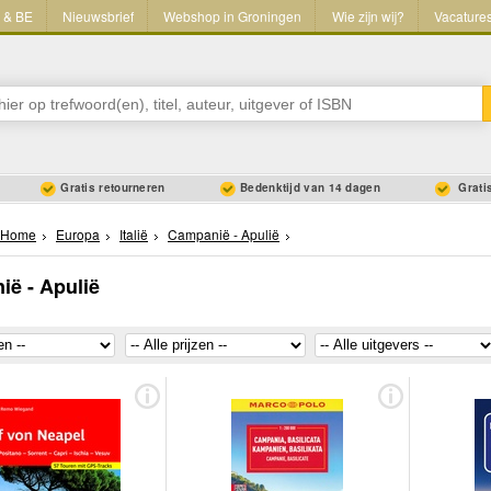
L & BE
Nieuwsbrief
Webshop in Groningen
Wie zijn wij?
Vacature
Gratis retourneren
Bedenktijd van 14 dagen
Gratis
Home
Europa
Italië
Campanië - Apulië
ë - Apulië