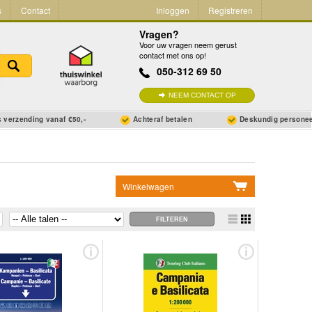
s
Contact
Inloggen
Registreren
Vragen?
Voor uw vragen neem gerust
contact met ons op!
050-312 69 50
NEEM CONTACT OP
 verzending vanaf €50,-
Achteraf betalen
Deskundig persone
Winkelwagen
Geen items in winkelwagen
Ga naar winkelwagen