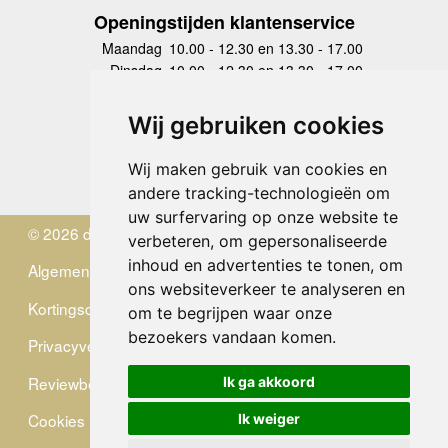
Openingstijden klantenservice
Maandag
10.00 - 12.30 en 13.30 - 17.00
Dinsdag
10.00 - 12.30 en 13.30 - 17.00
Woensdag
10.00 - 12.30 en 13.30 - 17.00
Donderdag
10.00 - 12.30 en 13.30 - 17.00
Wij gebruiken cookies
Vrijdag
10.00 - 12.30 en 13.30 - 17.00
Zaterdag
gesloten
Wij maken gebruik van cookies en
Zondag
gesloten
andere tracking-technologieën om
uw surfervaring op onze website te
© 2026 de Zwerver
verbeteren, om gepersonaliseerde
inhoud en advertenties te tonen, om
Algemene Voorwaarden
ons websiteverkeer te analyseren en
Kortingscode
om te begrijpen waar onze
bezoekers vandaan komen.
Privacyverklaring
Reviewbeleid
Ik ga akkoord
Cookies
Ik weiger