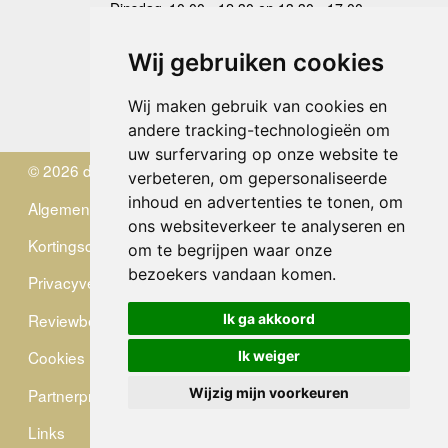
Dinsdag
10.00 - 12.30 en 13.30 - 17.00
Woensdag
10.00 - 12.30 en 13.30 - 17.00
Donderdag
10.00 - 12.30 en 13.30 - 17.00
Wij gebruiken cookies
Vrijdag
10.00 - 12.30 en 13.30 - 17.00
Zaterdag
gesloten
Wij maken gebruik van cookies en
Zondag
gesloten
andere tracking-technologieën om
uw surfervaring op onze website te
© 2026 de Zwerver
verbeteren, om gepersonaliseerde
inhoud en advertenties te tonen, om
Algemene Voorwaarden
ons websiteverkeer te analyseren en
Kortingscode
om te begrijpen waar onze
bezoekers vandaan komen.
Privacyverklaring
Reviewbeleid
Ik ga akkoord
Cookies
Ik weiger
Partnerprogramma
Wijzig mijn voorkeuren
Links