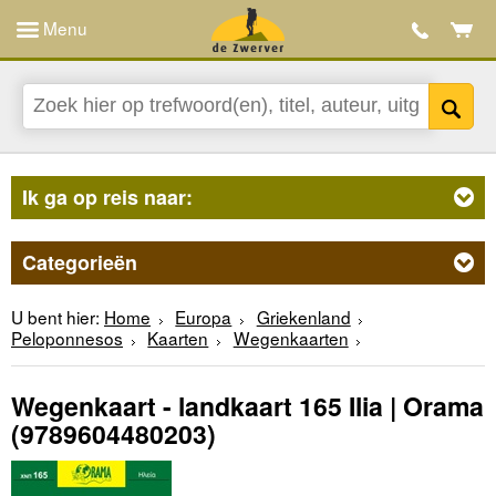
Menu
Ik ga op reis naar:
Categorieën
U bent hier:
Home
Europa
Griekenland
Peloponnesos
Kaarten
Wegenkaarten
Wegenkaart - landkaart 165 Ilia | Orama
(9789604480203)