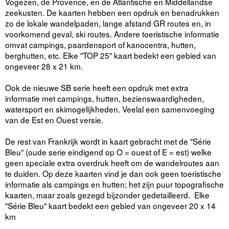
Vogezen, de Provence, en de Atlantische en Middellandse
zeekusten. De kaarten hebben een opdruk en benadrukken
zo de lokale wandelpaden, lange afstand GR routes en, in
voorkomend geval, ski routes. Andere toeristische informatie
omvat campings, paardensport of kanocentra, hutten,
berghutten, etc. Elke "TOP 25" kaart bedekt een gebied van
ongeveer 28 x 21 km.
Ook de nieuwe SB serie heeft een opdruk met extra
informatie met campings, hutten, bezienswaardigheden,
watersport en skimogelijkheden. Veelal een samenvoeging
van de Est en Ouest versie.
De rest van Frankrijk wordt in kaart gebracht met de "Série
Bleu" (oude serie eindigend op O = ouest of E = est) welke
geen speciale extra overdruk heeft om de wandelroutes aan
te duiden. Op deze kaarten vind je dan ook geen toeristische
informatie als campings en hutten; het zijn puur topografische
kaarten, maar zoals gezegd bijzonder gedetailleerd. Elke
"Série Bleu" kaart bedekt een gebied van ongeveer 20 x 14
km