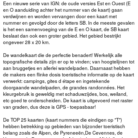
Een nieuwe serie van IGN: de oude versies Est en Ouest (E
en O aanduiding achter het nummer van de kaart) gaan
verdwijnen en worden vervangen door een kaart met
nummer en gevolgd door de letters SB. In de meeste gevalen
is het een samenvoeging van de E en O kaart, de SB kaart
beslaat dan ook een groter gebied. Het gebied bestrijkt
ongeveer 28 x 20 km.
De wandelkaart die de perfectie benadert! Werkelijk alle
topografische details zijn er op te vinden; van hoogtelijnen tot
aan bruggetjes en allerlei wandelpaden. Daarnaast hebben
de makers een flinke dosis toeristische informatie op de kaart
verwerkt: campings, gites d étape en ingetekende
doorgaande wandelpaden, de grandes randonnées. Het
kleurgebruik is geweldig met schaduwzijdes, bos, weiland,
etc goed te onderscheiden. De kaart is uitgevoerd met raster
van graden, dus deze is GPS - toepasbaar!
De TOP 25 kaarten (kaart nummers die eindigen op "T")
hebben betrekking op gebieden van bijzonder toeristisch
belang zoals de Alpen, de Pyreneeën,De Cevennes, de