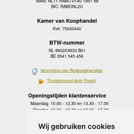
IBAN: NL11 RABO 0140 1961 88
BIC: RABONL2U
Kamer van Koophandel
Kvk: 75240440
BTW-nummer
NL 860203633 B01
BE 0541 545 456
Vereniging van Reisboekhandels
Thuisbezorgd door Postnl
Openingstijden klantenservice
Maandag
10.00 - 12.30 en 13.30 - 17.00
Dinsdag
10.00 - 12.30 en 13.30 - 17.00
Woensdag
10.00 - 12.30 en 13.30 - 17.00
Donderdag
10.00 - 12.30 en 13.30 - 17.00
Wij gebruiken cookies
Vrijdag
10.00 - 12.30 en 13.30 - 17.00