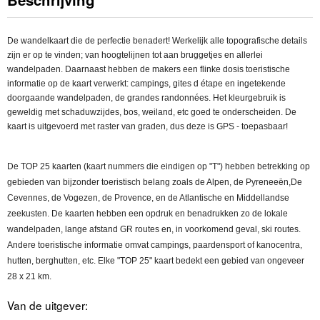
De wandelkaart die de perfectie benadert! Werkelijk alle topografische details
zijn er op te vinden; van hoogtelijnen tot aan bruggetjes en allerlei
wandelpaden. Daarnaast hebben de makers een flinke dosis toeristische
informatie op de kaart verwerkt: campings, gites d étape en ingetekende
doorgaande wandelpaden, de grandes randonnées. Het kleurgebruik is
geweldig met schaduwzijdes, bos, weiland, etc goed te onderscheiden. De
kaart is uitgevoerd met raster van graden, dus deze is GPS - toepasbaar!
De TOP 25 kaarten (kaart nummers die eindigen op "T") hebben betrekking op
gebieden van bijzonder toeristisch belang zoals de Alpen, de Pyreneeën,De
Cevennes, de Vogezen, de Provence, en de Atlantische en Middellandse
zeekusten. De kaarten hebben een opdruk en benadrukken zo de lokale
wandelpaden, lange afstand GR routes en, in voorkomend geval, ski routes.
Andere toeristische informatie omvat campings, paardensport of kanocentra,
hutten, berghutten, etc. Elke "TOP 25" kaart bedekt een gebied van ongeveer
28 x 21 km.
Van de uitgever: