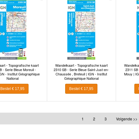
art - Topografische kaart
Wandelkaart - Topografische kaart
Wandelkaa
 - Serie Bleue Moreuil -
2310 SB - Serie Bleue Saint-Just-en-
2311 SB 
IGN - Institut Géographique
Chaussée , Breteuil | IGN - Institut
Mouy | IG
National
Géographique National
Bestel € 17,95
Bestel € 17,95
1
2
3
Volgende >>