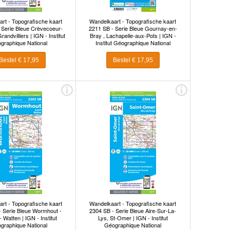
rt - Topografische kaart
Wandelkaart - Topografische kaart
 Serie Bleue Crèvecoeur-
2211 SB - Serie Bleue Gournay-en-
randvilliers | IGN - Institut
Bray , Lachapelle-aux-Pots | IGN -
graphique National
Institut Géographique National
Bestel € 17,95
Bestel € 17,95
rt - Topografische kaart
Wandelkaart - Topografische kaart
- Serie Bleue Wormhout -
2304 SB - Serie Bleue Aire-Sur-La-
 Watten | IGN - Institut
Lys, St-Omer | IGN - Institut
graphique National
Géographique National