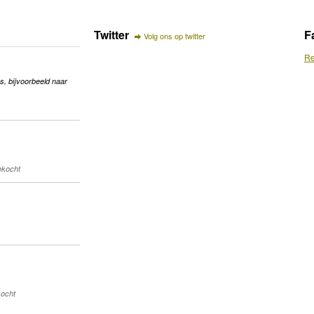
Twitter
F
Volg ons op twitter
Re
s, bijvoorbeeld naar
gekocht
kocht