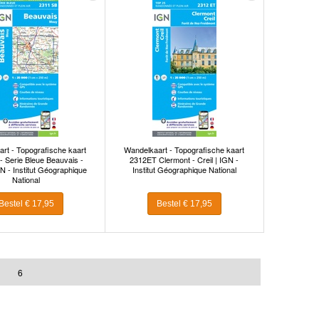
rt - Topografische kaart
Wandelkaart - Topografische kaart
- Serie Bleue Beauvais -
2312ET Clermont - Creil | IGN -
N - Institut Géographique
Institut Géographique National
National
Bestel € 17,95
Bestel € 17,95
6