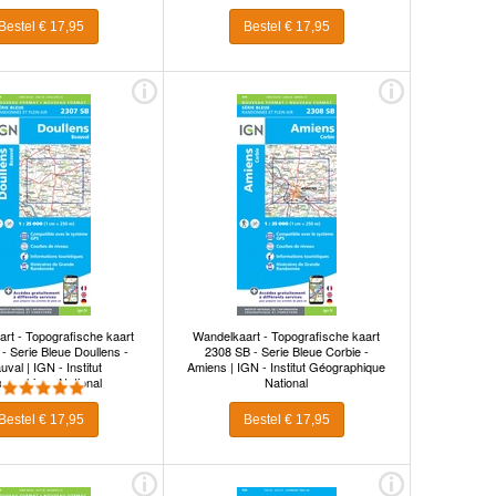
Bestel € 17,95
Bestel € 17,95
rt - Topografische kaart
Wandelkaart - Topografische kaart
- Serie Bleue Doullens -
2308 SB - Serie Bleue Corbie -
val | IGN - Institut
Amiens | IGN - Institut Géographique
graphique National
National
Bestel € 17,95
Bestel € 17,95