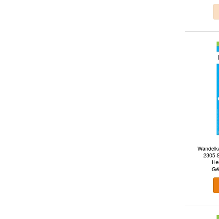
Wandelka
2305 S
Heu
Gé