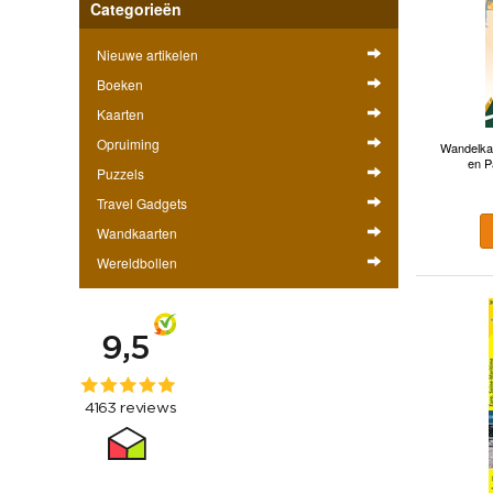
Categorieën
Nieuwe artikelen
Boeken
Kaarten
Opruiming
Wandelka
en P
Puzzels
Travel Gadgets
Wandkaarten
Wereldbollen