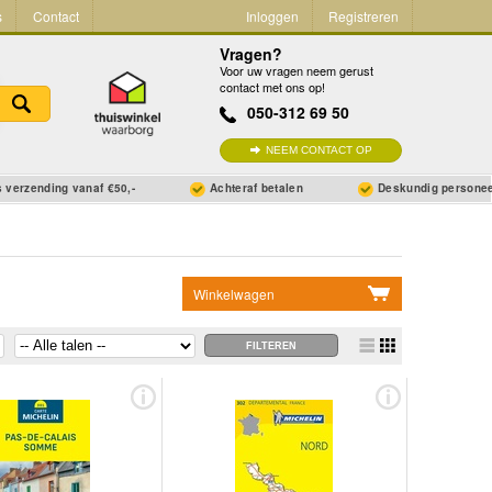
s
Contact
Inloggen
Registreren
Vragen?
Voor uw vragen neem gerust
contact met ons op!
050-312 69 50
NEEM CONTACT OP
 verzending vanaf €50,-
Achteraf betalen
Deskundig persone
Winkelwagen
Geen items in winkelwagen
Ga naar winkelwagen