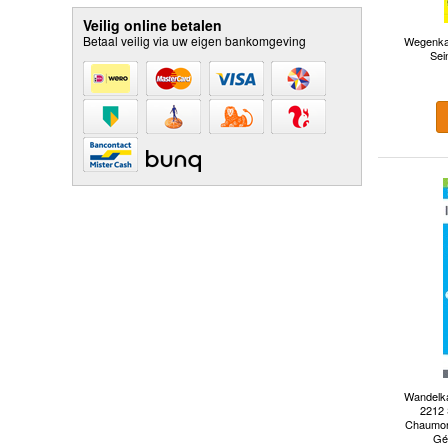
Veilig online betalen
Betaal veilig via uw eigen bankomgeving
Wegenkaa
Sei
Wandelka
2212 
Chaumont
Gé