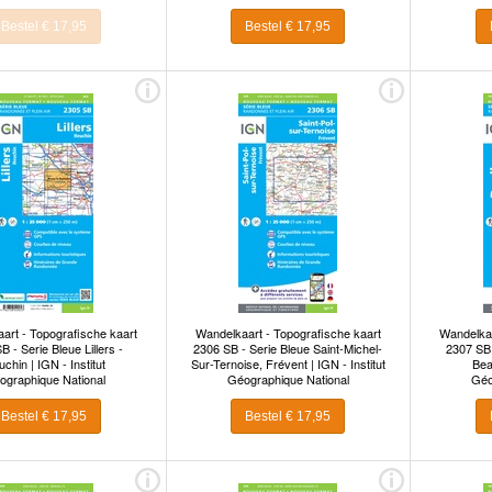
Bestel € 17,95
Bestel € 17,95
art - Topografische kaart
Wandelkaart - Topografische kaart
Wandelkaa
B - Serie Bleue Lillers -
2306 SB - Serie Bleue Saint-Michel-
2307 SB 
chin | IGN - Institut
Sur-Ternoise, Frévent | IGN - Institut
Beau
ographique National
Géographique National
Géo
Bestel € 17,95
Bestel € 17,95