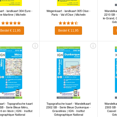
rt - landkaart 304 Eure -
Wegenkaart - landkaart 305 Oise -
Wandelkaa
ne Martime | Michelin
Paris - Val d'Oise | Michelin
2210 SB -
le-Grand, G
Géo
Bestel € 11,95
Bestel € 11,95
art - Topografische kaart
Topografische kaart - Wandelkaart
Wandelkaa
SB - Serie Bleue Méru,
2302 SB - Serie Bleue Dunkerque -
2303 SB 
-en-Vexin | IGN - Institut
Gravelines | IGN - Institut
Cassel -
ographique National
Géographique National
Géo