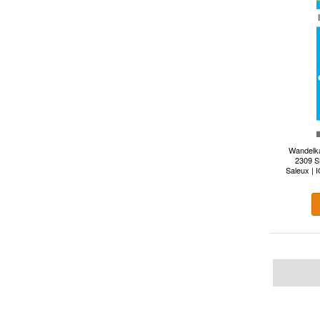
Wandelka
2309 SB
Saleux | 