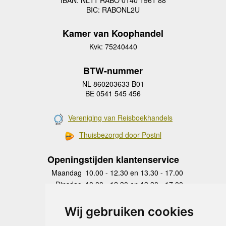
IBAN: NL11 RABO 0140 1961 88
BIC: RABONL2U
Kamer van Koophandel
Kvk: 75240440
BTW-nummer
NL 860203633 B01
BE 0541 545 456
Vereniging van Reisboekhandels
Thuisbezorgd door Postnl
Openingstijden klantenservice
Maandag
10.00 - 12.30 en 13.30 - 17.00
Dinsdag
10.00 - 12.30 en 13.30 - 17.00
Woensdag
10.00 - 12.30 en 13.30 - 17.00
Donderdag
10.00 - 12.30 en 13.30 - 17.00
Wij gebruiken cookies
Vrijdag
10.00 - 12.30 en 13.30 - 17.00