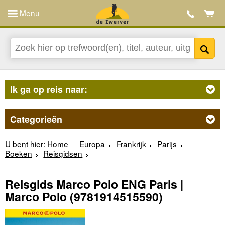
Menu
Ik ga op reis naar:
Categorieën
U bent hier:
Home
Europa
Frankrijk
Parijs
Boeken
Reisgidsen
Reisgids Marco Polo ENG Paris |
Marco Polo
(9781914515590)