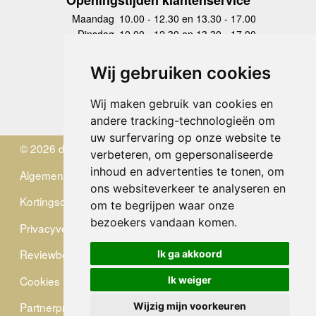
Maandag
10.00 - 12.30 en 13.30 - 17.00
Dinsdag
10.00 - 12.30 en 13.30 - 17.00
Woensdag
10.00 - 12.30 en 13.30 - 17.00
Donderdag
10.00 - 12.30 en 13.30 - 17.00
Wij gebruiken cookies
Vrijdag
10.00 - 12.30 en 13.30 - 17.00
Zaterdag
gesloten
Wij maken gebruik van cookies en
Zondag
gesloten
andere tracking-technologieën om
uw surfervaring op onze website te
© 2026 de Zwerver
verbeteren, om gepersonaliseerde
inhoud en advertenties te tonen, om
Algemene Voorwaarden
ons websiteverkeer te analyseren en
Kortingscode
om te begrijpen waar onze
bezoekers vandaan komen.
Privacyverklaring
Reviewbeleid
Ik ga akkoord
Cookies
Ik weiger
Partnerprogramma
Wijzig mijn voorkeuren