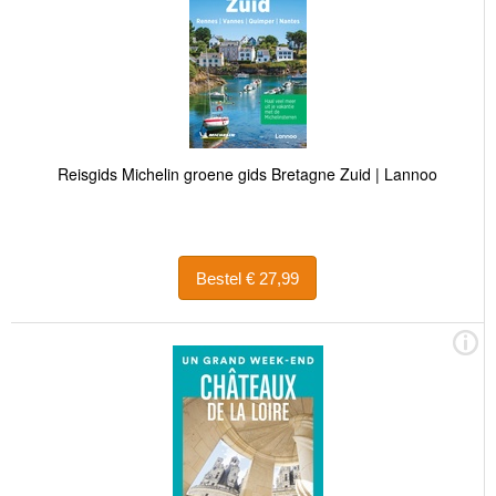
Reisgids Michelin groene gids Bretagne Zuid | Lannoo
Bestel € 27,99