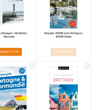
s Bretagne | Mo'Media |
Reisgids ANWB extra Bretagne |
Momedia
ANWB Media
Bestel € 37,50
Bestel € 16,50