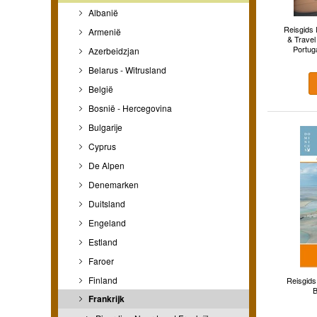
Albanië
Reisgids 
Armenië
& Travel
Portug
Azerbeidzjan
Belarus - Witrusland
België
Bosnië - Hercegovina
Bulgarije
Cyprus
De Alpen
Denemarken
Duitsland
Engeland
Estland
Faroer
Finland
Reisgids
B
Frankrijk