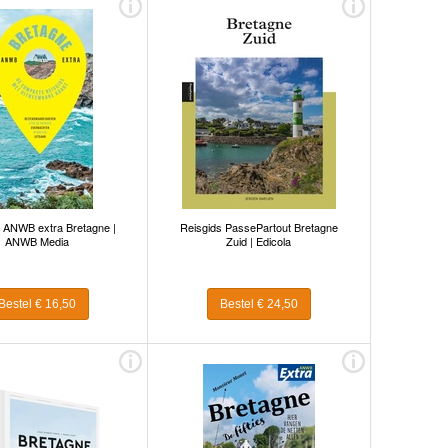
 ANWB extra Bretagne |
Reisgids PassePartout Bretagne
ANWB Media
Zuid | Edicola
Bestel € 16,50
Bestel € 24,50