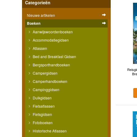
Categorieën
Nieuwe artikelen
Boeken
Aanwijswoordenboeken
Accommodatiegidsen
Atlassen
Bed and Breakfast Gidsen
Bergsporthandboeken
Reisgi
Campergidsen
Bre
Camperhandboeken
Campinggidsen
Duikgidsen
Fietsatlassen
Fietsgidsen
Fotoboeken
Historische Atlassen