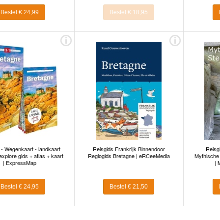
Bestel € 24,99
Bestel € 18,95
 - Wegenkaart - landkaart
Reisgids Frankrijk Binnendoor
Reisg
xplore gids + atlas + kaart
Regiogids Bretagne | eRCeeMedia
Mythische
| ExpressMap
| 
Bestel € 24,95
Bestel € 21,50