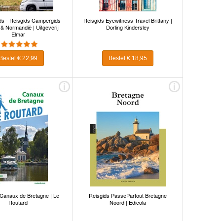
s - Reisgids Campergids
Reisgids Eyewitness Travel Brittany |
& Normandië | Uitgeverij
Dorling Kindersley
Elmar
Bestel € 22,99
Bestel € 18,95
 Canaux de Bretagne | Le
Reisgids PassePartout Bretagne
Routard
Noord | Edicola