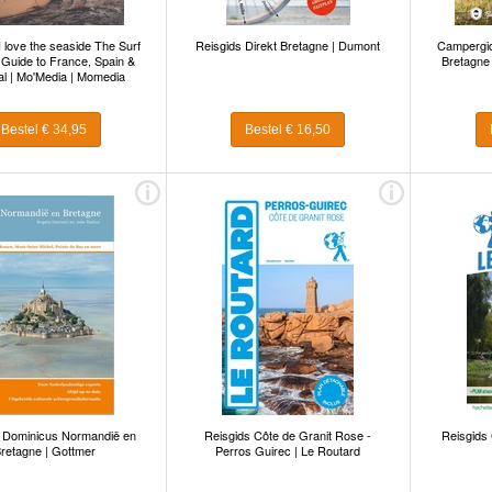
I love the seaside The Surf
Reisgids Direkt Bretagne | Dumont
Campergid
 Guide to France, Spain &
Bretagne 
al | Mo'Media | Momedia
Bestel € 34,95
Bestel € 16,50
 Dominicus Normandië en
Reisgids Côte de Granit Rose -
Reisgids
retagne | Gottmer
Perros Guirec | Le Routard