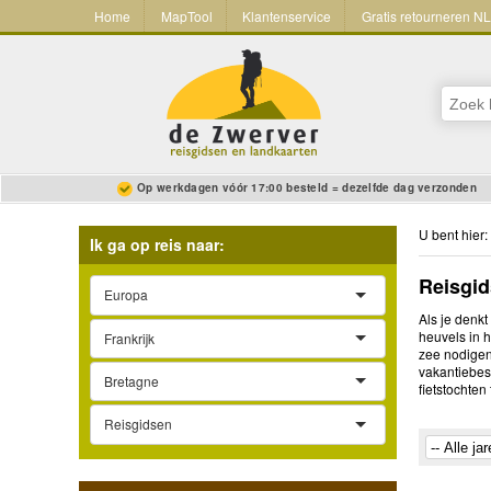
Home
MapTool
Klantenservice
Gratis retourneren N
Op werkdagen vóór 17:00 besteld = dezelfde dag verzonden
U bent hier:
Ik ga op reis naar:
Reisgid
Europa
Als je denkt
heuvels in 
Frankrijk
zee nodigen 
vakantiebes
Bretagne
fietstochte
Reisgidsen