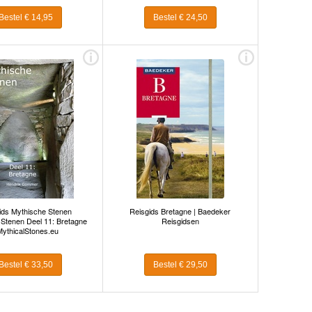
Bestel € 14,95
Bestel € 24,50
ids Mythische Stenen
Reisgids Bretagne | Baedeker
 Stenen Deel 11: Bretagne
Reisgidsen
MythicalStones.eu
Bestel € 33,50
Bestel € 29,50