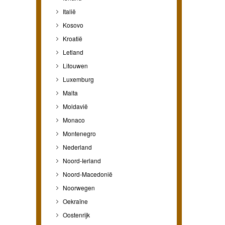
Italië
Kosovo
Kroatië
Letland
Litouwen
Luxemburg
Malta
Moldavië
Monaco
Montenegro
Nederland
Noord-Ierland
Noord-Macedonië
Noorwegen
Oekraïne
Oostenrijk