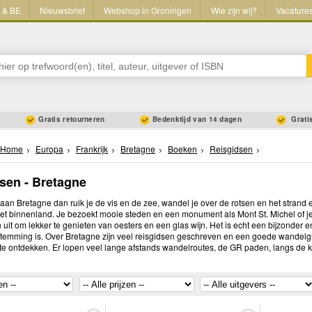
L & BE
Nieuwsbrief
Webshop in Groningen
Wie zijn wij?
Vacature
Gratis retourneren
Bedenktijd van 14 dagen
Gratis
Home
Europa
Frankrijk
Bretagne
Boeken
Reisgidsen
sen - Bretagne
 aan Bretagne dan ruik je de vis en de zee, wandel je over de rotsen en het strand e
het binnenland. Je bezoekt mooie steden en een monument als Mont St. Michel of je
uit om lekker te genieten van oesters en een glas wijn. Het is echt een bijzonder 
temming is. Over Bretagne zijn veel reisgidsen geschreven en een goede wandelgi
n te ontdekken. Er lopen veel lange afstands wandelroutes, de GR paden, langs de 