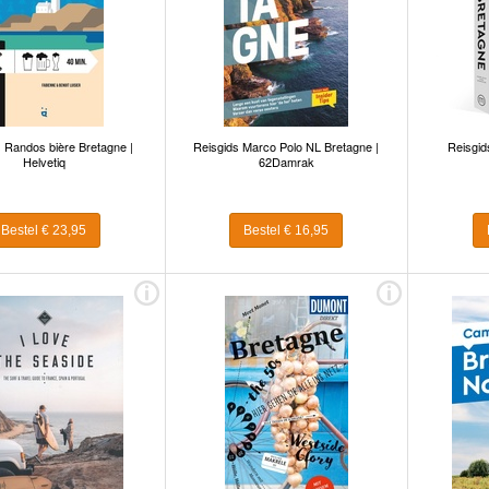
 Randos bière Bretagne |
Reisgids Marco Polo NL Bretagne |
Reisgid
Helvetiq
62Damrak
Bestel € 23,95
Bestel € 16,95