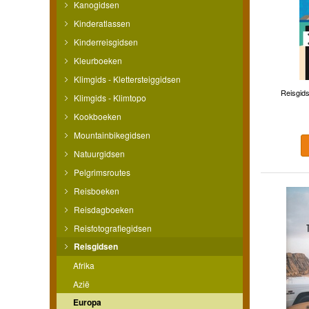
Kanogidsen
Kinderatlassen
Kinderreisgidsen
Kleurboeken
Klimgids - Klettersteiggidsen
Reisgids
Klimgids - Klimtopo
Kookboeken
Mountainbikegidsen
Natuurgidsen
Pelgrimsroutes
Reisboeken
Reisdagboeken
Reisfotografiegidsen
Reisgidsen
Afrika
Azië
Europa