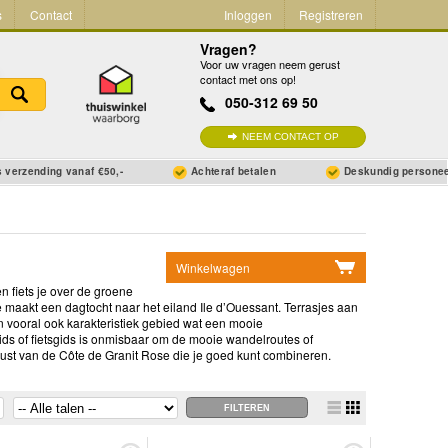
s
Contact
Inloggen
Registreren
Vragen?
Voor uw vragen neem gerust
contact met ons op!
050-312 69 50
NEEM CONTACT OP
 verzending vanaf €50,-
Achteraf betalen
Deskundig persone
Winkelwagen
n fiets je over de groene
Geen items in winkelwagen
 maakt een dagtocht naar het eiland Ile d’Ouessant. Terrasjes aan
en vooral ook karakteristiek gebied wat een mooie
Ga naar winkelwagen
ds of fietsgids is onmisbaar om de mooie wandelroutes of
kust van de Côte de Granit Rose die je goed kunt combineren.