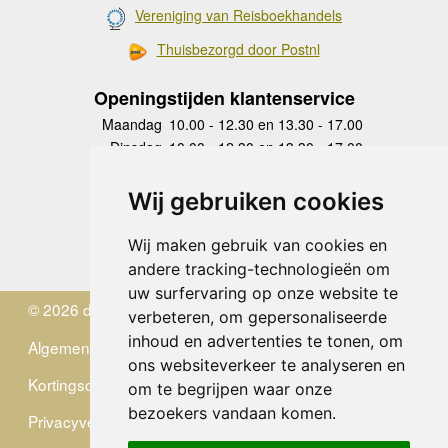
Vereniging van Reisboekhandels
Thuisbezorgd door Postnl
Openingstijden klantenservice
Maandag
10.00 - 12.30 en 13.30 - 17.00
Dinsdag
10.00 - 12.30 en 13.30 - 17.00
Woensdag
10.00 - 12.30 en 13.30 - 17.00
Donderdag
10.00 - 12.30 en 13.30 - 17.00
Wij gebruiken cookies
Vrijdag
10.00 - 12.30 en 13.30 - 17.00
Zaterdag
gesloten
Wij maken gebruik van cookies en
Zondag
gesloten
andere tracking-technologieën om
uw surfervaring op onze website te
© 2026 de Zwerver
verbeteren, om gepersonaliseerde
inhoud en advertenties te tonen, om
Algemene Voorwaarden
ons websiteverkeer te analyseren en
Kortingscode
om te begrijpen waar onze
bezoekers vandaan komen.
Privacyverklaring