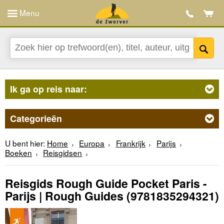
Menu
Ik ga op reis naar:
Categorieën
U bent hier:
Home
Europa
Frankrijk
Parijs
Boeken
Reisgidsen
Reisgids Rough Guide Pocket Paris -
Parijs | Rough Guides
(9781835294321)