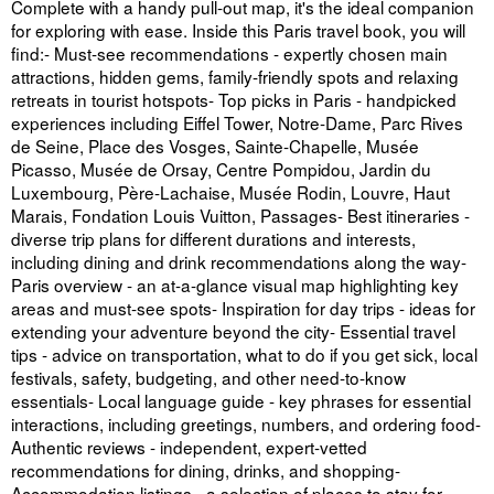
Complete with a handy pull-out map, it's the ideal companion
for exploring with ease. Inside this Paris travel book, you will
find:- Must-see recommendations - expertly chosen main
attractions, hidden gems, family-friendly spots and relaxing
retreats in tourist hotspots- Top picks in Paris - handpicked
experiences including Eiffel Tower, Notre-Dame, Parc Rives
de Seine, Place des Vosges, Sainte-Chapelle, Musée
Picasso, Musée de Orsay, Centre Pompidou, Jardin du
Luxembourg, Père-Lachaise, Musée Rodin, Louvre, Haut
Marais, Fondation Louis Vuitton, Passages- Best itineraries -
diverse trip plans for different durations and interests,
including dining and drink recommendations along the way-
Paris overview - an at-a-glance visual map highlighting key
areas and must-see spots- Inspiration for day trips - ideas for
extending your adventure beyond the city- Essential travel
tips - advice on transportation, what to do if you get sick, local
festivals, safety, budgeting, and other need-to-know
essentials- Local language guide - key phrases for essential
interactions, including greetings, numbers, and ordering food-
Authentic reviews - independent, expert-vetted
recommendations for dining, drinks, and shopping-
Accommodation listings - a selection of places to stay for