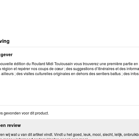
ving
tgever
ouvelle édition du Routard Midi Toulousain vous trouverez une première partie en 
a région et repérer nos coups de cœur ; des suggestions d’itinéraires et des inform
 ailleurs ; des visites culturelles originales en dehors des sentiers battus ; des inf
s gevonden voor dit product.
een review
n wij wat u van dit artikel vindt. Vindt u het goed, leuk, mooi, slecht, lelijk, onbruikb