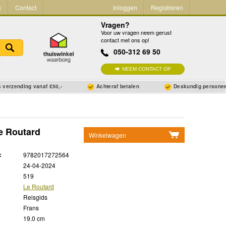
s
Contact
Inloggen
Registreren
Vragen?
Voor uw vragen neem gerust
contact met ons op!
050-312 69 50
NEEM CONTACT OP
 verzending vanaf €50,-
Achteraf betalen
Deskundig persone
e Routard
Winkelwagen
Geen items in winkelwagen
:
9782017272564
Ga naar winkelwagen
24-04-2024
519
Le Routard
Reisgids
Frans
19.0 cm