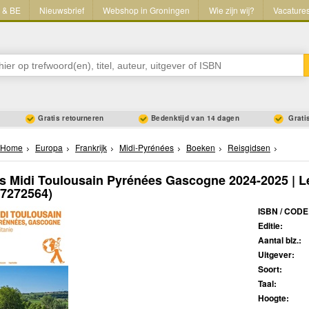
L & BE
Nieuwsbrief
Webshop in Groningen
Wie zijn wij?
Vacature
Gratis retourneren
Bedenktijd van 14 dagen
Gratis
Home
Europa
Frankrijk
Midi-Pyrénées
Boeken
Reisgidsen
s Midi Toulousain Pyrénées Gascogne 2024-2025 | L
17272564)
ISBN / CODE
Editie:
Aantal blz.:
Uitgever:
Soort:
Taal:
Hoogte: