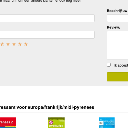
n maar u informeert andere klanten er ook nog mee!
Beschrijf uw 
Review:
☆
☆
☆
☆
☆
Ik accep
ressant voor europa/frankrijk/midi-pyrenees