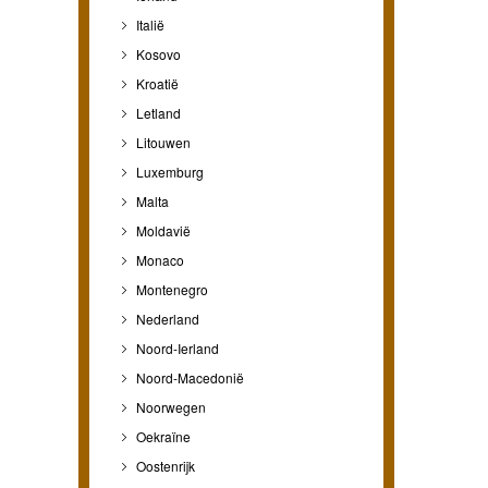
Italië
Kosovo
Kroatië
Letland
Litouwen
Luxemburg
Malta
Moldavië
Monaco
Montenegro
Nederland
Noord-Ierland
Noord-Macedonië
Noorwegen
Oekraïne
Oostenrijk