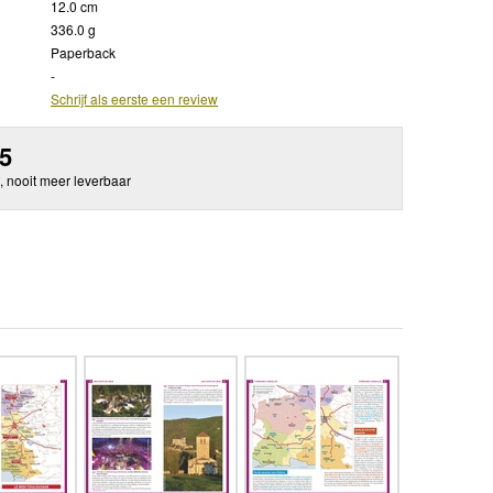
12.0 cm
336.0 g
Paperback
-
Schrijf als eerste een review
95
, nooit meer leverbaar