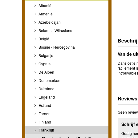
Albanië
Armenië
Azerbeidzjan
Belarus - Witrusland
België
Beschrij
Bosnië - Hercegovina
Van de ui
Bulgarije
Dans cette n
Cyprus
facilement l
De Alpen
introuvables
Denemarken
Duitsland
Engeland
Reviews
Estland
Geen review
Faroer
Finland
Schrijf 
Frankrijk
Graag hore