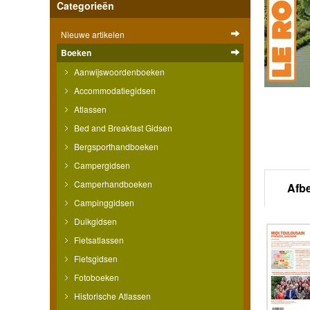
Categorieën
Nieuwe artikelen
Boeken
Aanwijswoordenboeken
Accommodatiegidsen
Atlassen
Bed and Breakfast Gidsen
Bergsporthandboeken
Campergidsen
Camperhandboeken
Afb
Campinggidsen
Duikgidsen
Fietsatlassen
Fietsgidsen
Fotoboeken
Historische Atlassen