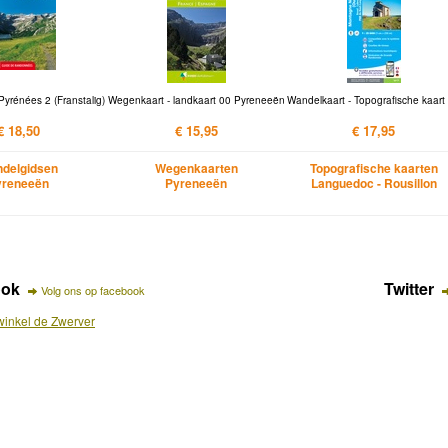
yrénées 2 (Franstalig)
Wegenkaart - landkaart 00 Pyreneeën
Wandelkaart - Topografische kaart
€ 18,50
€ 15,95
€ 17,95
delgidsen
Wegenkaarten
Topografische kaarten
yreneeën
Pyreneeën
Languedoc - Rousillon
ook
Twitter
Volg ons op facebook
inkel de Zwerver