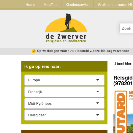
Home
MapTool
Klantenservice
Gratis retourneren N
Op werkdagen vóór 17:00 besteld = dezelfde dag verzonden
U bent hier:
Ik ga op reis naar:
Reisgid
Europa
(97820
Frankrijk
Midi-Pyrénées
Reisgidsen