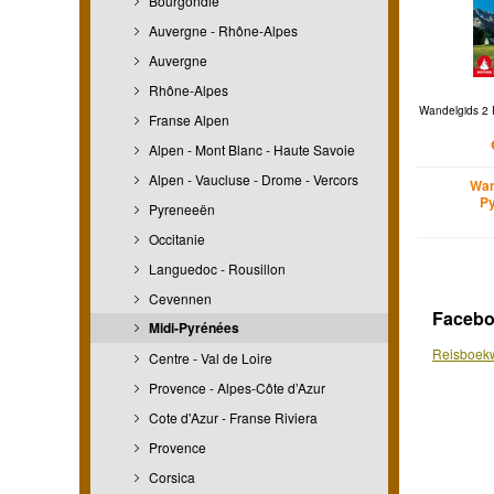
Bourgondië
Auvergne - Rhône-Alpes
Auvergne
Rhône-Alpes
Wandelgids 2 P
Franse Alpen
Alpen - Mont Blanc - Haute Savoie
Alpen - Vaucluse - Drome - Vercors
Wan
P
Pyreneeën
Occitanie
Languedoc - Rousillon
Cevennen
Faceb
Midi-Pyrénées
Reisboekw
Centre - Val de Loire
Provence - Alpes-Côte d’Azur
Cote d'Azur - Franse Riviera
Provence
Corsica