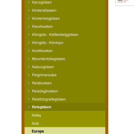
Kanogidsen
Kinderatlassen
Kinderreisgidsen
Kleurboeken
Klimgids - Klettersteiggidsen
Klimgids - Klimtopo
Kookboeken
Mountainbikegidsen
Natuurgidsen
Pelgrimsroutes
Reisboeken
Reisdagboeken
Reisfotografiegidsen
Reisgidsen
Afrika
Azië
Europa