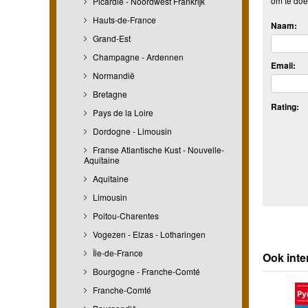
om te doe
Picardie - Noordwest Frankrijk
Hauts-de-France
Naam:
Grand-Est
Champagne - Ardennen
Email:
Normandië
Bretagne
Rating:
Pays de la Loire
Dordogne - Limousin
Franse Atlantische Kust - Nouvelle-
Aquitaine
Aquitaine
Limousin
Poitou-Charentes
Vogezen - Elzas - Lotharingen
Île-de-France
Ook inte
Bourgogne - Franche-Comté
Franche-Comté