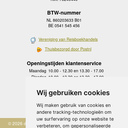
BTW-nummer
NL 860203633 B01
BE 0541 545 456
Vereniging van Reisboekhandels
Thuisbezorgd door Postnl
Openingstijden klantenservice
Maandag
10.00 - 12.30 en 13.30 - 17.00
Dinsdag
10.00 - 12.30 en 13.30 - 17.00
Woensdag
10.00 - 12.30 en 13.30 - 17.00
Donderdag
10.00 - 12.30 en 13.30 - 17.00
Wij gebruiken cookies
Vrijdag
10.00 - 12.30 en 13.30 - 17.00
Zaterdag
gesloten
Wij maken gebruik van cookies en
Zondag
gesloten
andere tracking-technologieën om
uw surfervaring op onze website te
© 2026 de Zwerver
verbeteren, om gepersonaliseerde