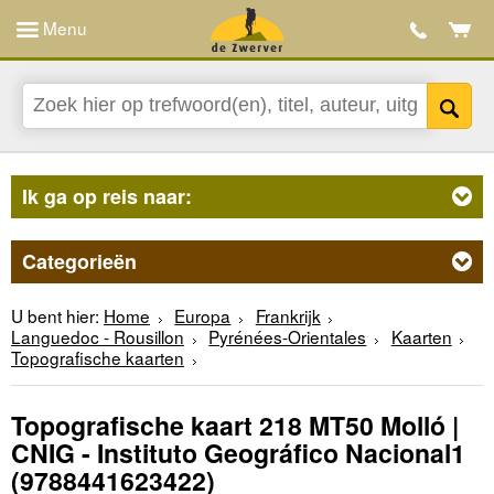
Menu
Ik ga op reis naar:
Categorieën
U bent hier:
Home
Europa
Frankrijk
Languedoc - Rousillon
Pyrénées-Orientales
Kaarten
Topografische kaarten
Topografische kaart 218 MT50 Molló |
CNIG - Instituto Geográfico Nacional1
(9788441623422)