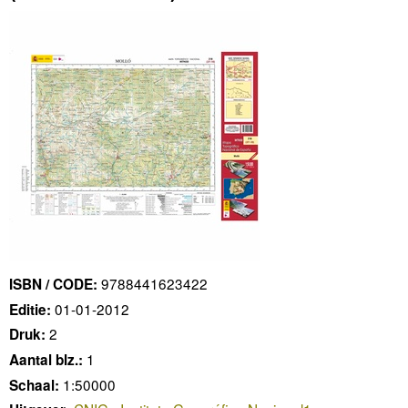
9788441623422
ISBN / CODE:
01-01-2012
Editie:
2
Druk:
1
Aantal blz.:
1:50000
Schaal: