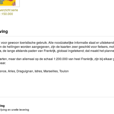
verzicht serie
1:150.000
ving
voor gewoon toeristische gebruik. Alle noodzakelijke informatie staat er uitstekend
n de hellingen worden aangegeven, zijn de kaarten zeer geschikt voor fietsers, mot
 de lange afstands paden van Frankrijk, globaal ingetekend; dat maakt het planne
rten, maar dan allemaal op de schaal 1:200.000 van heel Frankrijk, zijn bij elkaar 
baar.
nce, Arles, Draguignan, Istres, Marseilles, Toulon
ring
jving en snelle levering