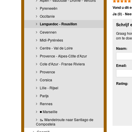
Alpen - Vaucluse - Drome - Vercors
Vond u dit e
Pyreneeën
Ja (
0
)
-
Nee 
Occitanie
Languedoc - Rousillon
Schrijf 
Cevennen
Graag hore
om te doe
Midi-Pyrénées
Centre - Val de Loire
Naam:
Provence - Alpes-Côte d’Azur
Cote d'Azur - Franse Riviera
Email:
Provence
Corsica
Rating:
Lille - Rijsel
Parijs
Rennes
■ Marseille
🥾 Wandelroute naar Santiago de
Compostela
Georgië