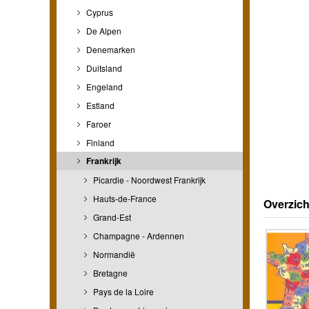
Cyprus
De Alpen
Denemarken
Duitsland
Engeland
Estland
Faroer
Finland
Frankrijk
Picardie - Noordwest Frankrijk
Hauts-de-France
Overzich
Grand-Est
Champagne - Ardennen
Normandië
Bretagne
Pays de la Loire