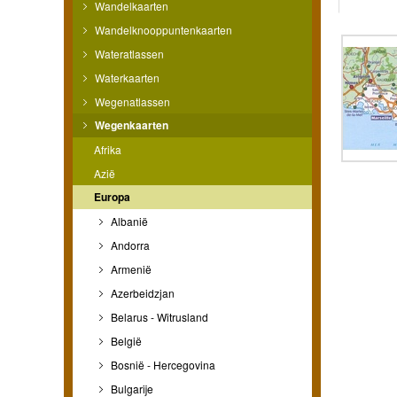
Wandelkaarten
Wandelknooppuntenkaarten
Wateratlassen
Waterkaarten
Wegenatlassen
Wegenkaarten
Afrika
Azië
Europa
Albanië
Andorra
Armenië
Azerbeidzjan
Belarus - Witrusland
België
Bosnië - Hercegovina
Bulgarije