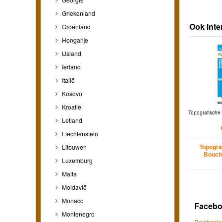
Griekenland
Ook inte
Groenland
Hongarije
IJsland
Ierland
Italië
Kosovo
Kroatië
Topografische 
Letland
Liechtenstein
Topogra
Litouwen
Bouch
Luxemburg
Malta
Moldavië
Monaco
Faceb
Montenegro
Reisboekw