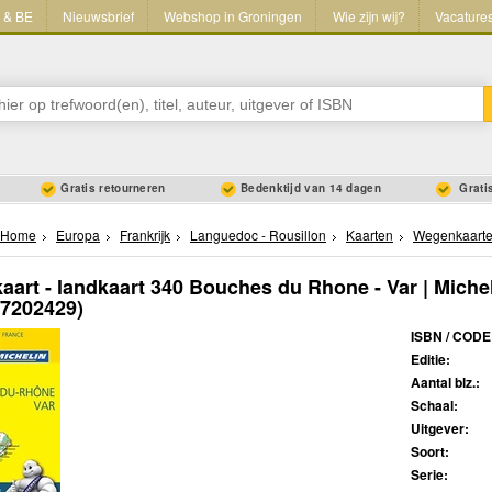
L & BE
Nieuwsbrief
Webshop in Groningen
Wie zijn wij?
Vacature
Gratis retourneren
Bedenktijd van 14 dagen
Gratis
Home
Europa
Frankrijk
Languedoc - Rousillon
Kaarten
Wegenkaart
art - landkaart 340 Bouches du Rhone - Var | Miche
67202429)
ISBN / CODE
Editie:
Aantal blz.:
Schaal:
Uitgever:
Soort:
Serie: