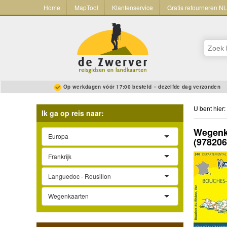
Home
MapTool
Klantenservice
Gratis retourneren N
Op werkdagen vóór 17:00 besteld = dezelfde dag verzonden
U bent hier:
Ik ga op reis naar:
Wegenka
Europa
(97820
Frankrijk
Languedoc - Rousillon
Wegenkaarten