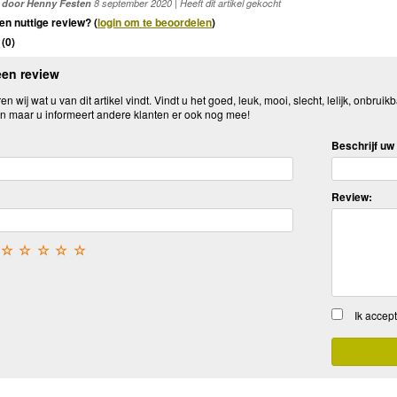
door Henny Festen
8 september 2020 | Heeft dit artikel gekocht
en nuttige review? (
login om te beoordelen
)
(
0
)
een review
n wij wat u van dit artikel vindt. Vindt u het goed, leuk, mooi, slecht, lelijk, onbruikb
n maar u informeert andere klanten er ook nog mee!
Beschrijf uw 
Review:
☆
☆
☆
☆
☆
Ik accep