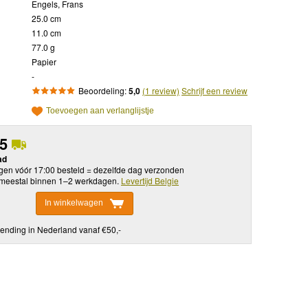
Engels, Frans
25.0 cm
11.0 cm
77.0 g
Papier
-
Beoordeling:
5,0
(1 review)
Schrijf een review
Toevoegen aan verlanglijstje
95
ad
en vóór 17:00 besteld = dezelfde dag verzonden
meestal binnen 1–2 werkdagen.
Levertijd Belgie
In winkelwagen
ending in Nederland vanaf €50,-