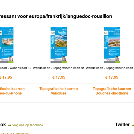
ressant voor europa/frankrijk/languedoc-rousillon
kaart - Wandelkaart 32
Wandelkaart - Topografische kaart 31
Wandelkaart - Topografische kaart
€ 17,95
€ 17,95
€ 17,95
fische kaarten
Topografische kaarten
Topografische kaarten
es-du-Rhône
Vaucluse
Bouches-du-Rhône
ook
Twitter
Volg ons op facebook
inkel de Zwerver