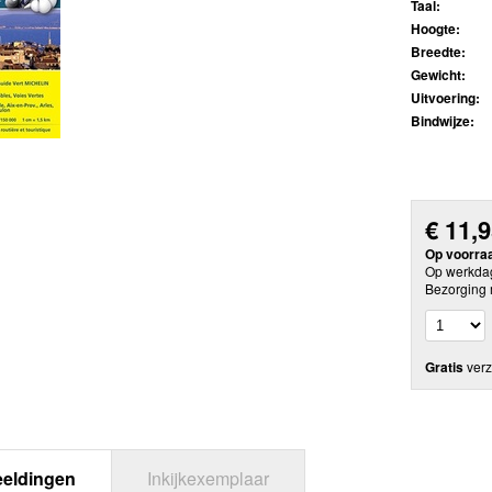
Taal:
Hoogte:
Breedte:
Gewicht:
Uitvoering:
Bindwijze:
€
11,
Op voorra
Op werkdag
Bezorging 
Gratis
verz
eeldingen
Inkijkexemplaar