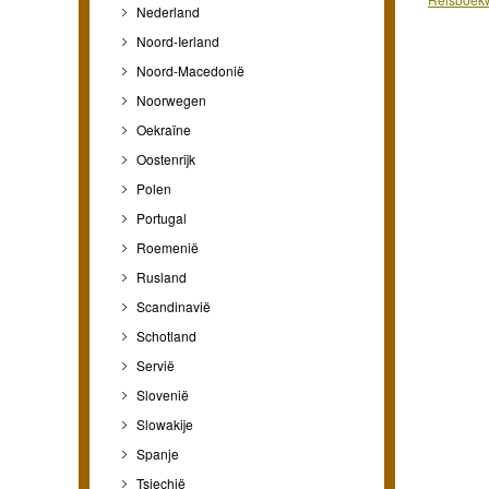
Nederland
Noord-Ierland
Noord-Macedonië
Noorwegen
Oekraïne
Oostenrijk
Polen
Portugal
Roemenië
Rusland
Scandinavië
Schotland
Servië
Slovenië
Slowakije
Spanje
Tsjechië