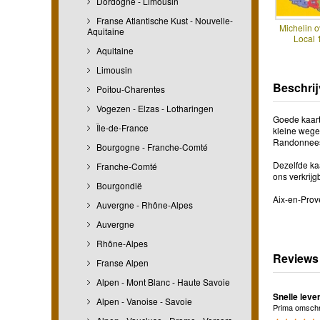
Dordogne - Limousin
Franse Atlantische Kust - Nouvelle-
Michelin o
Aquitaine
Local 
Aquitaine
Limousin
Beschrij
Poitou-Charentes
Vogezen - Elzas - Lotharingen
Goede kaart 
Île-de-France
kleine wege
Randonnees,
Bourgogne - Franche-Comté
Dezelfde kaa
Franche-Comté
ons verkrijg
Bourgondië
Aix-en-Prove
Auvergne - Rhône-Alpes
Auvergne
Rhône-Alpes
Reviews
Franse Alpen
Alpen - Mont Blanc - Haute Savoie
Snelle leve
Alpen - Vanoise - Savoie
Prima omschri