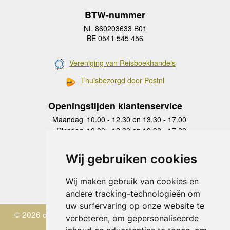
BTW-nummer
NL 860203633 B01
BE 0541 545 456
Vereniging van Reisboekhandels
Thuisbezorgd door Postnl
Openingstijden klantenservice
Maandag
10.00 - 12.30 en 13.30 - 17.00
Dinsdag
10.00 - 12.30 en 13.30 - 17.00
Woensdag
10.00 - 12.30 en 13.30 - 17.00
Donderdag
10.00 - 12.30 en 13.30 - 17.00
Wij gebruiken cookies
Vrijdag
10.00 - 12.30 en 13.30 - 17.00
Zaterdag
gesloten
Wij maken gebruik van cookies en
Zondag
gesloten
andere tracking-technologieën om
uw surfervaring op onze website te
© 2026 de Zwerver
verbeteren, om gepersonaliseerde