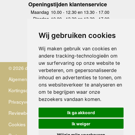
Openingstijden klantenservice
Maandag
10.00 - 12.30 en 13.30 - 17.00
Dinsdag
10.00 - 12.30 en 13.30 - 17.00
Woensdag
10.00 - 12.30 en 13.30 - 17.00
Donderdag
10.00 - 12.30 en 13.30 - 17.00
Wij gebruiken cookies
Vrijdag
10.00 - 12.30 en 13.30 - 17.00
Zaterdag
gesloten
Wij maken gebruik van cookies en
Zondag
gesloten
andere tracking-technologieën om
uw surfervaring op onze website te
© 2026 de Zwerver
verbeteren, om gepersonaliseerde
inhoud en advertenties te tonen, om
Algemene Voorwaarden
ons websiteverkeer te analyseren en
Kortingscode
om te begrijpen waar onze
bezoekers vandaan komen.
Privacyverklaring
Reviewbeleid
Ik ga akkoord
Cookies
Ik weiger
Wijzig mijn voorkeuren