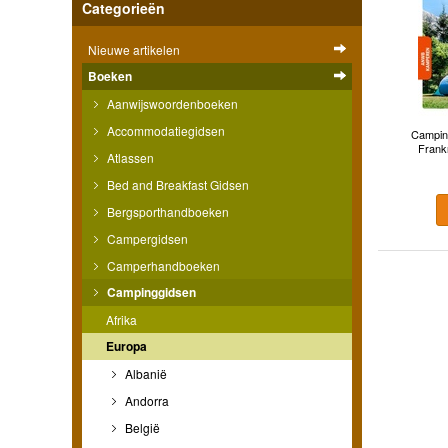
Categorieën
Nieuwe artikelen
Boeken
Aanwijswoordenboeken
Accommodatiegidsen
Campin
Frank
Atlassen
Bed and Breakfast Gidsen
Bergsporthandboeken
Campergidsen
Camperhandboeken
Campinggidsen
Afrika
Europa
Albanië
Andorra
België