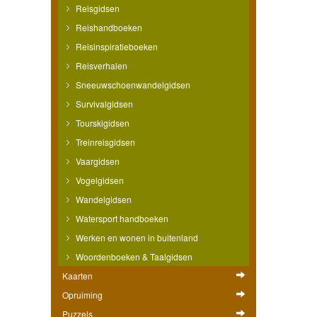
Reisgidsen
Reishandboeken
Reisinspiratieboeken
Reisverhalen
Sneeuwschoenwandelgidsen
Survivalgidsen
Tourskigidsen
Treinreisgidsen
Vaargidsen
Vogelgidsen
Wandelgidsen
Watersport handboeken
Werken en wonen in buitenland
Woordenboeken & Taalgidsen
Kaarten
Opruiming
Puzzels