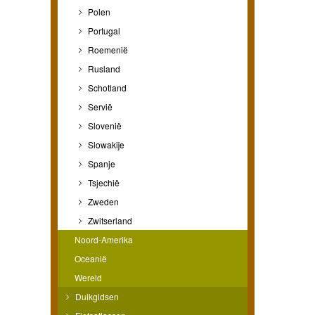
Polen
Portugal
Roemenië
Rusland
Schotland
Servië
Slovenië
Slowakije
Spanje
Tsjechië
Zweden
Zwitserland
Noord-Amerika
Oceanië
Wereld
Duikgidsen