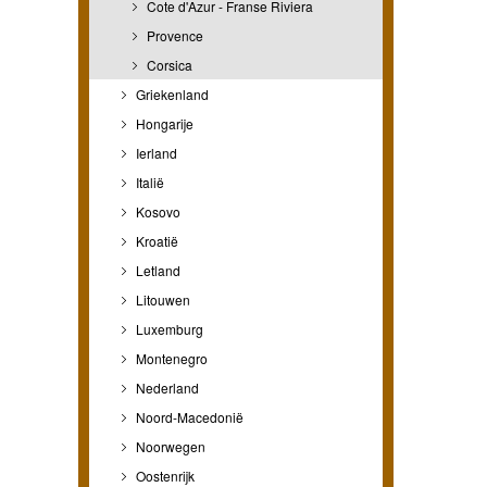
Cote d'Azur - Franse Riviera
Provence
Corsica
Griekenland
Hongarije
Ierland
Italië
Kosovo
Kroatië
Letland
Litouwen
Luxemburg
Montenegro
Nederland
Noord-Macedonië
Noorwegen
Oostenrijk