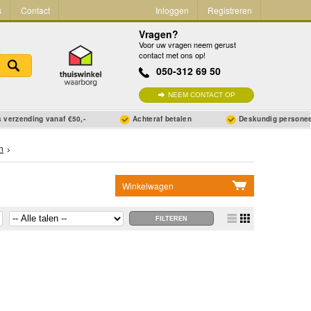
s
Contact
Inloggen
Registreren
Vragen?
Voor uw vragen neem gerust
contact met ons op!
050-312 69 50
NEEM CONTACT OP
 verzending vanaf €50,-
Achteraf betalen
Deskundig persone
n
Winkelwagen
Geen items in winkelwagen
Ga naar winkelwagen