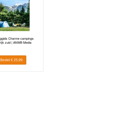
ggids Charme campings
rijk zuid | ANWB Media
Bestel € 25,99