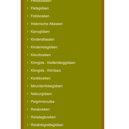
Fietsatlassen
Fietsgidsen
Fotoboeken
Historische Atlassen
Kanogidsen
Kinderatlassen
Kinderreisgidsen
Kleurboeken
Klimgids - Klettersteiggidsen
Klimgids - Klimtopo
Kookboeken
Mountainbikegidsen
Natuurgidsen
Pelgrimsroutes
Reisboeken
Reisdagboeken
Reisfotografiegidsen