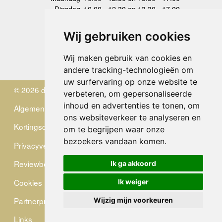
Dinsdag
10.00 - 12.30 en 13.30 - 17.00
Woensdag
10.00 - 12.30 en 13.30 - 17.00
Donderdag
10.00 - 12.30 en 13.30 - 17.00
Wij gebruiken cookies
Vrijdag
10.00 - 12.30 en 13.30 - 17.00
Zaterdag
gesloten
Wij maken gebruik van cookies en
Zondag
gesloten
andere tracking-technologieën om
uw surfervaring op onze website te
© 2026 de Zwerver
verbeteren, om gepersonaliseerde
inhoud en advertenties te tonen, om
Algemene Voorwaarden
ons websiteverkeer te analyseren en
Kortingscode
om te begrijpen waar onze
bezoekers vandaan komen.
Privacyverklaring
Reviewbeleid
Ik ga akkoord
Cookies
Ik weiger
Partnerprogramma
Wijzig mijn voorkeuren
Links