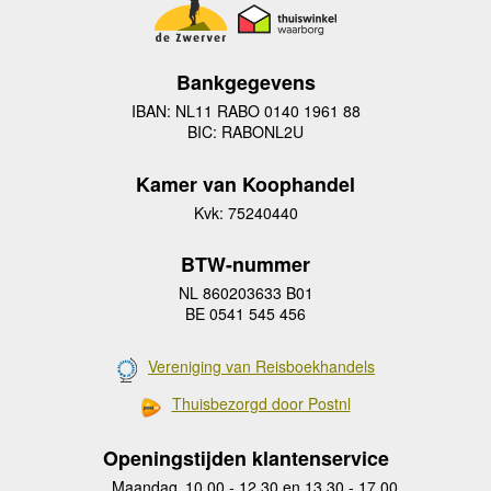
Bankgegevens
IBAN: NL11 RABO 0140 1961 88
BIC: RABONL2U
Kamer van Koophandel
Kvk: 75240440
BTW-nummer
NL 860203633 B01
BE 0541 545 456
Vereniging van Reisboekhandels
Thuisbezorgd door Postnl
Openingstijden klantenservice
Maandag
10.00 - 12.30 en 13.30 - 17.00