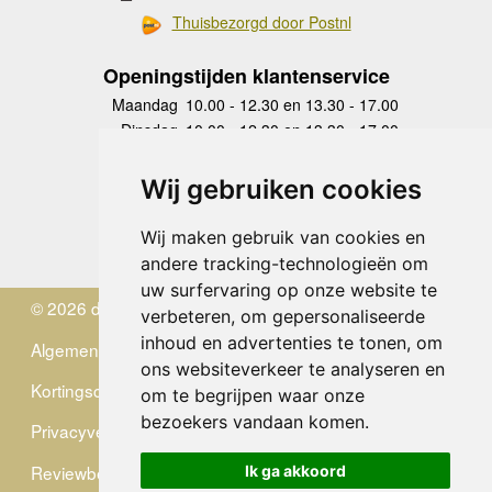
Thuisbezorgd door Postnl
Openingstijden klantenservice
Maandag
10.00 - 12.30 en 13.30 - 17.00
Dinsdag
10.00 - 12.30 en 13.30 - 17.00
Woensdag
10.00 - 12.30 en 13.30 - 17.00
Donderdag
10.00 - 12.30 en 13.30 - 17.00
Wij gebruiken cookies
Vrijdag
10.00 - 12.30 en 13.30 - 17.00
Zaterdag
gesloten
Wij maken gebruik van cookies en
Zondag
gesloten
andere tracking-technologieën om
uw surfervaring op onze website te
© 2026 de Zwerver
verbeteren, om gepersonaliseerde
inhoud en advertenties te tonen, om
Algemene Voorwaarden
ons websiteverkeer te analyseren en
Kortingscode
om te begrijpen waar onze
bezoekers vandaan komen.
Privacyverklaring
Reviewbeleid
Ik ga akkoord